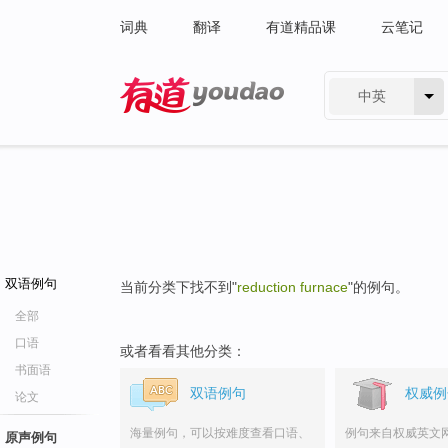
词典
翻译
有道精品课
云笔记
中英
有道 - 网易旗下搜索
双语例句
当前分类下找不到"
reduction furnace
"的例句。
全部
口语
或者看看其他分类：
书面语
双语例句
权威例
论文
海量例句，可以按难度查看口语、
例句来自权威英文
原声例句