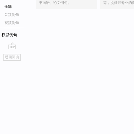
书面语、论文例句。
等，提供最专业的
全部
音频例句
视频例句
权威例句
go
返回词典
top