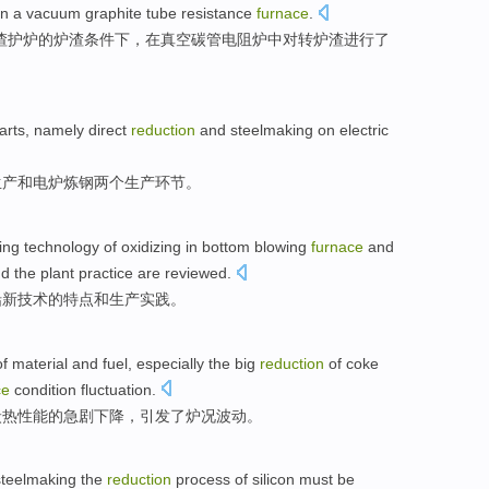
in
a
vacuum
graphite tube
resistance
furnace
.
渣
护
炉
的
炉渣
条件下，
在
真空
碳管
电阻
炉中对转炉渣
进行
了
arts
, namely
direct
reduction
and
steelmaking
on electric
生产
和
电炉
炼钢
两个
生产
环节
。
ing
technology
of
oxidizing in
bottom
blowing
furnace
and
nd
the plant
practice
are reviewed
.
铅
新
技术
的
特点
和
生产
实践
。
f material and
fuel
,
especially
the big
reduction
of
coke
ce
condition
fluctuation
.
炭
热
性能
的
急剧
下降
，引发
了
炉况
波动
。
steelmaking
the
reduction
process
of
silicon
must be