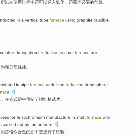
，
所以
在
使用
过程中
还
可以
通
入
氧化
、
还原
等
必要
的
气氛
。
nducted
in
a vertical
tube
furnace
using graphite
crucible
.
。
sulphur
during
direct
reduction
in
shaft
furnace
are
行为
和
分配
规律。
imitated
in
pipe
furnace
under
the
reduction
atmosphere
rnace
.
氛
，
在
管
式炉中
仿制了
铜
红
釉
试片。
ocess
for
ferrochromium
manufacture
in
shaft
furnace
with
s
carried
out by
the authors
.
原
冶炼
铬铁
合金
的
新
工艺
进行
了
试验
。