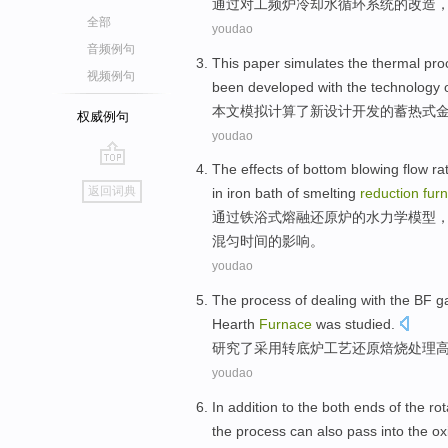
通过
对工
频
炉
冷却水
循环
系统
的
改造
全部
youdao
音频例句
This paper
simulates
the
thermal
pro
视频例句
been
developed
with the technology
本文
模拟计算
了
新
设计
开发
的
蓄热式
权威例句
youdao
The
effects
of
bottom
blowing
flow
ra
go
返回词典
in
iron
bath
of
smelting
reduction
fur
top
通过
铁
浴
式
熔融
还原
炉
的水力学模型
混匀
时间
的
影响
。
youdao
The
process
of
dealing with
the BF
g
Hearth
Furnace
was
studied
.
研究了
采用
转
底
炉
工艺
还原
焙烧
处理
youdao
In addition
to the
both ends
of
the
rot
the
process
can
also
pass
into the
ox