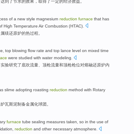
，
达到
了
节水
的
效果
，
取得了一定
的
经济
效益
。
cess
of a
new
style
magnesium
reduction
furnace
that has
of
High Temperature Air Combustion (
HTAC
).
金属镁
还原
炉
的
热
过程
。
te,
top
blowing flow rate
and
top
lance level
on
mixed
time
nace
were studied
with water
modeling
.
，实验研究了
底
吹
流量
、
顶
枪
流量
和
顶枪枪位
对
熔融还原炉内
as
slime
adopting roasting
reduction
method with
Rotary
高炉
瓦斯
泥制备金属
化球团。
ary
furnace
tube
sealing
measures
taken
,
so
in
the
use
of
idation
,
reduction
and other
necessary
atmosphere
.