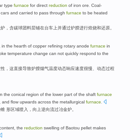
r type
furnace
for
direct
reduction
of
iron
ore
.
Coal-
cars
and
carried to
pass through
furnace
to be
heated
续
炉
，含碳
球
团料层
铺
在
台
车上
并
通过
炉膛
进行焙烧
和
还原。
a
in the
hearth
of
copper
refining rotary
anode
furnace
in
oke
temperature
change
can not
quickly
respond
to the
惯性
，
这
直接导致
炉膛
烟气
温度
动态
响应
速度
很慢、动态过程
om the
conical
region
of
the
lower part
of
the shaft
furnace
, and flow upwards across the
metallurgical
furnace
.
的
锥 形
区域
喷
入，
向上
逆向流过冶金炉。
content
, the
reduction
swelling
of
Baotou
pellet
makes