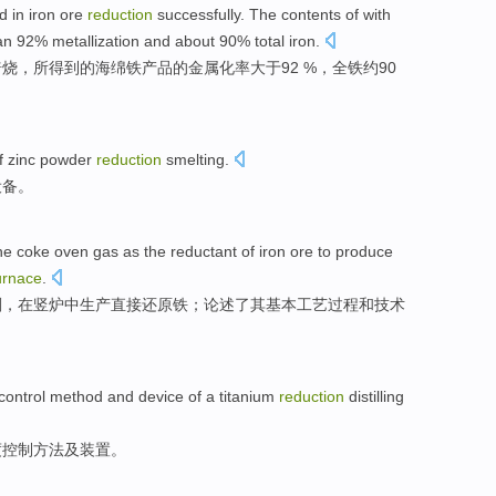
d in
iron
ore
reduction
successfully
. The contents
of
with
an
92%
metallization
and
about
90%
total
iron.
焙烧
，所得到
的
海绵铁产品的
金属
化率
大于
92 %，
全
铁
约
90
f
zinc
powder
reduction
smelting
.
设备
。
he coke oven
gas
as
the
reductant
of
iron ore
to
produce
urnace
.
剂
，
在
竖
炉
中
生产
直接
还原铁
；论述了其基本工艺过程和技术
control
method
and
device
of
a
titanium
reduction
distilling
度
控制
方法
及
装置
。