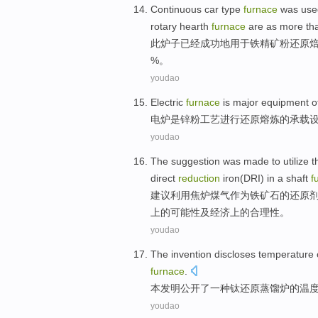
Continuous
car type
furnace
was
use
rotary hearth
furnace
are as
more th
此炉子
已经
成功
地
用于
铁
精矿粉
还原
%。
youdao
Electric
furnace
is
major
equipment
o
电炉
是
锌粉
工艺进行
还原
熔炼
的
承载
youdao
The
suggestion
was made to
utilize
t
direct
reduction
iron(
DRI
)
in
a
shaft
f
建议
利用焦炉
煤气
作为
铁矿石
的
还原
上
的
可能性及经济上的合理性。
youdao
The invention
discloses
temperature
furnace
.
本
发明
公开了一种
钛
还原
蒸馏
炉
的
温
youdao