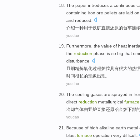
The paper introduces
a
continuous
ca
containing
iron ore
pellets
are
laid
on
and
reduced
.
介绍
一种
用于
铁矿
直接
还原
的
台车
连
youdao
Furthermore
,
the
value
of
heat
inerti
the
reduction
phase is
so
big
that
sm
disturbance.
且
铜
精炼
氧化过程
炉膛
具有
很大
的
热
时间
很
长的现象出现。
youdao
The cooling
gases
are
sprayed
in fr
direct
reduction
metallurgical
furnace
冷却
气体
由
竖
炉
直接
还原
冶金
炉
下部
youdao
Because of
high
alkaline earth metal
blast
furnace
operation
very
difficult
.