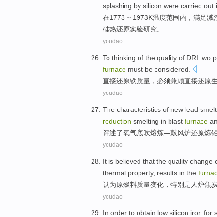
splashing
by
silicon
were
carried
out
在
1773 ~ 1973
K
温度范围内，满足
溅
硅热
还原
实验研究
。
youdao
To thinking of the
quality
of
DRI
two
p
furnace
must
be considered.
直接
还原铁
质量
，必须兼顾直接
还原
youdao
The
characteristics
of
new
lead
smelt
reduction
smelting in blast
furnace
a
评述
了氧气
底
吹
熔炼
—鼓风炉
还原
炼
youdao
It is
believed
that the
quality
change
o
thermal
property
, results in
the
furna
认为
原
燃料
质量
变化
，
特别是
人炉
焦
youdao
In order to
obtain
low
silicon
iron for