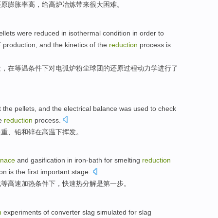
还原
膨胀
率高，给高炉
冶炼带来
很大困难。
ellets were
reduced
in
isothermal
condition
in order
to
F
production
,
and
the
kinetics
of
the
reduction
process
is
近
，
在
等温
条件下
对
电弧
炉
粉尘
球
团
的
还原
过程
动力学
进行了
t
the
pellets
,
and
the electrical balance was used to check
e
reduction
process
.
失重
、铅
和
锌
在
高温下
挥发。
rnace
and
gasification
in iron-bath
for
smelting
reduction
ion
is
the first
important
stage
.
化
等
高速
加热条件
下
，
快速
热分解
是
第一步。
n
experiments
of
converter
slag
simulated for
slag