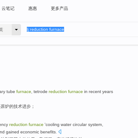
云笔记
惠惠
更多产品
英
ary
tube
furnace
,
tetrode
reduction
furnace
in recent years
还原
炉
的
技术
进步
；
ency
reduction
furnace
'
cooling water
circular
system
,
nd
gained
economic
benefits
.