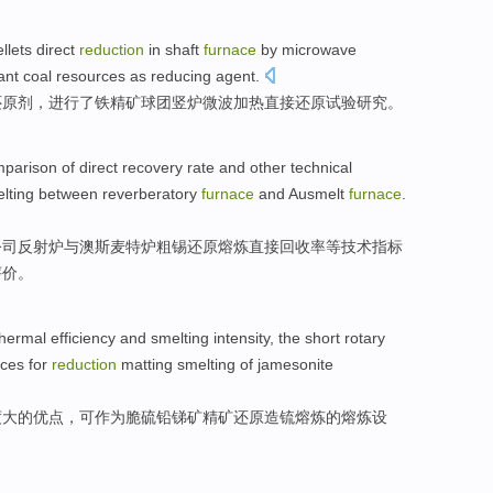
llets
direct
reduction
in
shaft
furnace
by microwave
ant
coal
resources
as
reducing agent
.
还原剂，
进行
了
铁
精矿
球团
竖
炉
微波
加热
直接
还原
试验研究。
mparison
of
direct
recovery rate
and other
technical
lting
between reverberatory
furnace
and
Ausmelt
furnace
.
公司
反射炉
与
澳斯麦特
炉
粗
锡
还原
熔炼
直接
回收率
等
技术
指标
评价。
thermal
efficiency and
smelting
intensity
, the
short
rotary
ices
for
reduction
matting
smelting
of
jamesonite
度
大
的
优点
，
可
作为
脆硫铅锑矿
精矿
还原
造
锍
熔炼的熔炼
设