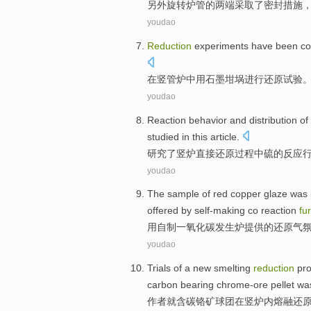
另外
旋转
炉
管
的
两端
采取了
密封
措施
youdao
Reduction
experiments
have been
co
在
竖
管
炉
中用
石墨坩埚
进行
还原
试验
youdao
Reaction
behavior
and
distribution
of
studied
in this article.
研究
了
竖
炉
直接
还原
过程中
硫
的
反应
youdao
The sample of
red
copper
glaze was
offered
by
self-making
co reaction
fu
用
自制
一氧化碳发生
炉
提供
的
还原
气
youdao
Trials
of a
new
smelting
reduction
pr
carbon
bearing chrome-ore
pellet
wa
作者
就含
碳
铬矿
球
团
在
竖
炉内
熔融
还