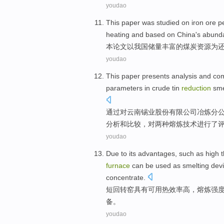
youdao
This
paper
was studied
on
iron
ore
pe
heating
and
based on
China's
abund
本
论文
以
我国
储量丰富
的
煤炭
资源
为
youdao
This paper
presents
analysis
and
co
parameters
in
crude
tin
reduction
sme
通过
对云南锡业股份有限公司
冶炼
分
分析
和
比较
，
对
两种熔炼技术进行了
youdao
Due to its
advantages
, such as
high
furnace
can be
used
as
smelting
dev
concentrate
.
短
回转窑
具有可用
热效率
高，
熔炼
强
备
。
youdao