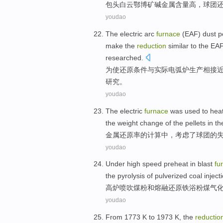
包头白云鄂博矿
碱金属
含量
高
，
球
团
youdao
The electric
arc
furnace
(
EAF
)
dust
p
make
the
reduction
similar
to the EA
researched
.
为
使
还原
条件
与
实际
电弧
炉
生产
相
接
研究
。
youdao
The electric
furnace
was used to
hea
the
weight change
of the
pellets
in
th
金属
还原
率
的
计算
中
，考虑了
球
团
的
youdao
Under
high
speed preheat in
blast
fu
the pyrolysis
of
pulverized
coal inject
高炉
喷
吹煤粉
和
熔融
还原铁
浴
粉煤
气
youdao
From
1773
K
to 1973 K, the
reductio