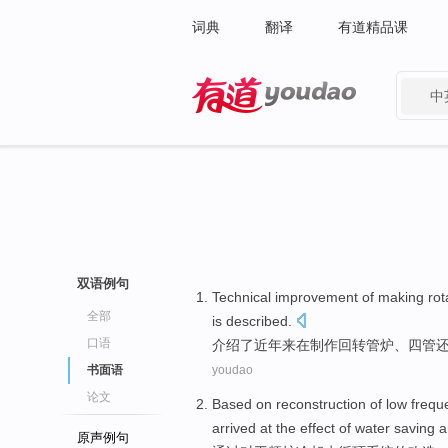
词典
翻译
有道精品课
中
有道 - 网易旗下搜索
双语例句
Technical
improvement
of
making
rot
全部
is
described
.
口语
介绍了
近年
来在
制作
回转
管
炉
、
四管
书面语
youdao
论文
Based
on
reconstruction
of low
frequ
arrived at
the
effect
of
water saving
a
原声例句