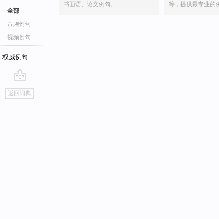
书面语、论文例句。
等，提供最专业的
全部
音频例句
视频例句
权威例句
go
返回词典
top