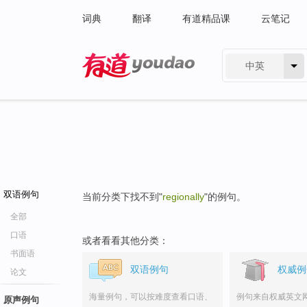
词典
翻译
有道精品课
云笔记
中英
有道 - 网易旗下搜索
双语例句
当前分类下找不到"
regionally
"的例句。
全部
口语
或者看看其他分类：
书面语
双语例句
权威例
论文
海量例句，可以按难度查看口语、
例句来自权威英文
原声例句