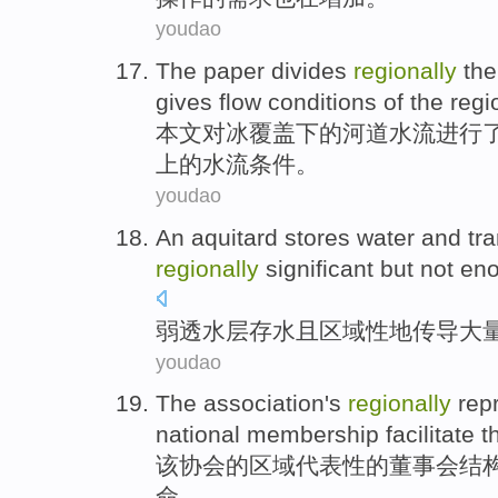
youdao
The paper
divides
regionally
th
gives
flow
conditions
of
the
regi
本文
对
冰
覆盖
下
的
河道
水流
进行
上的
水流
条件
。
youdao
An aquitard
stores water and
tr
regionally
significant
but
not
en
弱
透水
层存水且
区域性
地
传导
大
youdao
The
association
's
regionally
rep
national
membership
facilitate
t
该
协会
的
区域
代表性
的
董事会
结
命
。