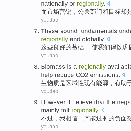
nationally
or
regionally
.
而市场营销
，
公关
部门
和
目标
却
youdao
These
sound
fundamentals
unde
regionally
and
globally
.
这些
良好的
基础
， 使
我们
得以巩
youdao
Biomass
is
a
regionally
availabl
help
reduce
CO2
emissions
.
生物质
是
区域性
现有
能源
，
有助
youdao
However
,
I
believe that
the
nega
mainly
felt
regionally
.
不过
，
我
相信
，
产能过剩
的
负面
youdao