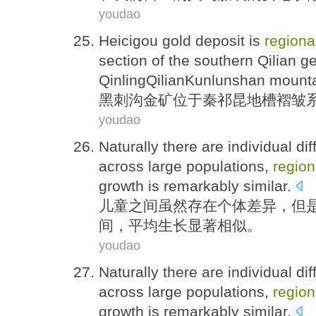
youdao
Heicigou
gold deposit
is
regiona
section
of
the
southern
Qilian g
QinlingQilianKunlunshan mount
黑刺沟
金矿
位于
秦祁昆
地
槽
褶皱
youdao
Naturally
there are
individual
di
across
large
populations
,
region
growth
is
remarkably
similar
.
儿童
之间
虽然
存在
个体
差异
，
但
间，
平均
生长
显著
相似
。
youdao
Naturally
there are
individual
di
across
large
populations
,
region
growth
is
remarkably
similar
.