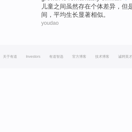
儿童
之间
虽然
存在
个体
差异
，
但
间，
平均
生长
显著
相似
。
youdao
关于有道
Investors
有道智选
官方博客
技术博客
诚聘英