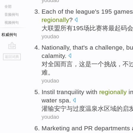
youdao
全部
Each of
the league
's 195
games
音频例句
regionally
?
视频例句
大
联盟所有195
场比赛
将
最起码
权威例句
youdao
Nationally
,
that
's
a
challenge
,
bu
go
calamity
.
返回词典
top
对全国而言
，
这
是
一
个
挑战
，
不
难
。
youdao
Instil
tranquility
with
regionally
i
water spa.
灌输
安宁
与
过度
温泉水区域
的
启
youdao
Marketing
and
PR
departments