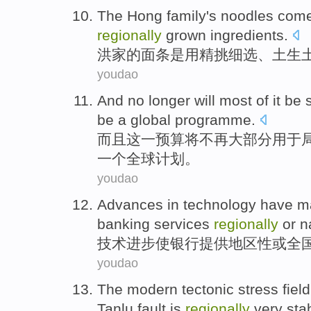
The Hong
family
's
noodles
come
regionally
grown
ingredients
.
洪
家
的
面条
是用精挑细
选
、
土生
youdao
And
no longer
will
most of
it
be 
be
a
global
programme
.
而且
这
一
预算
将
不再
大部分
用于
一个
全球
计划。
youdao
Advances
in
technology
have ma
banking
services
regionally
or
n
技术
进步
使
银行
提供
地区性
或
全
youdao
The
modern
tectonic
stress field
Tanlu
fault
is
regionally
very
sta