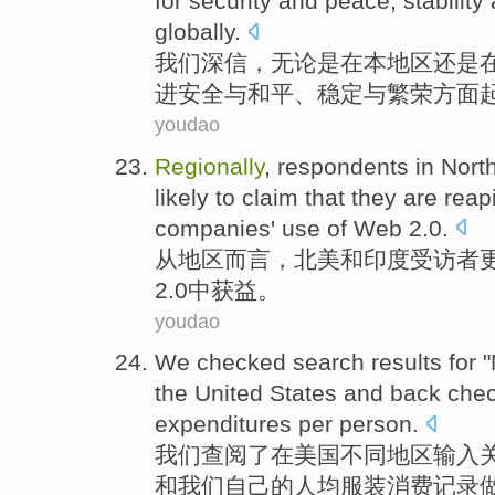
for
security
and
peace
,
stability
globally
.
我们
深信
，无论是在本地区还是
进
安全
与
和平
、
稳定
与
繁荣
方面
youdao
Regionally
,
respondents
in
Nort
likely
to
claim that
they
are
reap
companies'
use
of
Web
2.0.
从地区而言
，
北美
和
印度
受访者
2.0中
获益
。
youdao
We
checked
search
results
for
"
the United States
and
back che
expenditures
per person
.
我们
查阅
了
在
美国
不同地区输入
和
我们
自己的
人均
服装
消费
记录