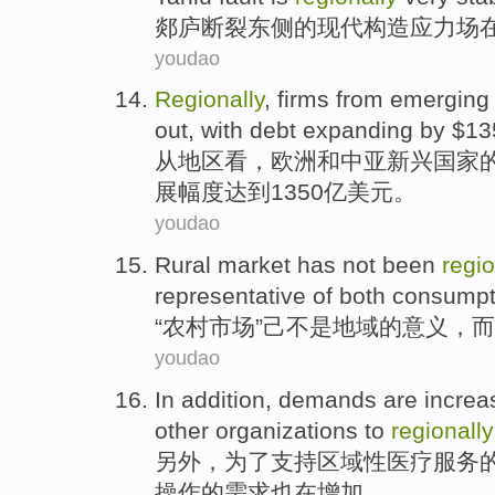
郯
庐断裂
东侧的
现代
构造
应力场
youdao
Regionally
,
firms
from
emerging
out
, with
debt
expanding
by $135
从
地区
看，
欧洲
和
中亚
新兴
国家
展
幅度达到1350亿美元。
youdao
Rural
market
has not been
regio
representative
of both
consumpt
“
农村
市场
”己不是
地域
的意义，
而
youdao
In addition
,
demands
are
increa
other
organizations
to
regionally
另外
，
为了
支持
区域性
医疗
服务
操作
的
需求
也在
增加
。