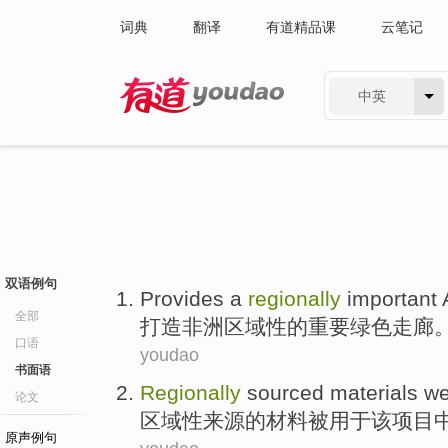
词典
翻译
有道精品课
云笔记
中英
有道 - 网易旗下搜索
双语例句
Provides a
regionally
important
全部
打造
非洲
区域性的
重要
绿色
走廊
口语
youdao
书面语
Regionally
sourced
materials
we
论文
区域性
来源
的
材料
被
用于
该
项目
原声例句