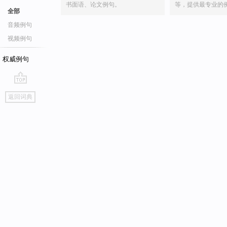
书面语、论文例句。
等，提供最专业的
全部
音频例句
视频例句
权威例句
go
返回词典
top