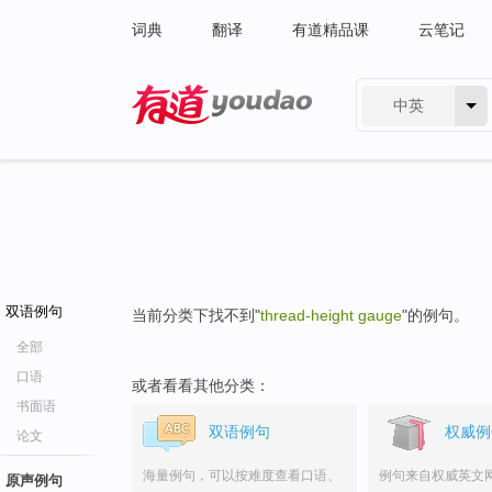
词典
翻译
有道精品课
云笔记
中英
有道 - 网易旗下搜索
双语例句
当前分类下找不到"
thread-height gauge
"的例句。
全部
口语
或者看看其他分类：
书面语
双语例句
权威例
论文
海量例句，可以按难度查看口语、
例句来自权威英文
原声例句