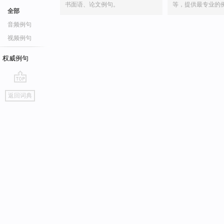
书面语、论文例句。
等，提供最专业的
全部
音频例句
视频例句
权威例句
go
返回词典
top