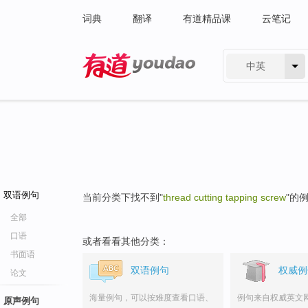
词典
翻译
有道精品课
云笔记
中英
有道 - 网易旗下搜索
双语例句
当前分类下找不到"
thread cutting tapping screw
"的
全部
口语
或者看看其他分类：
书面语
双语例句
权威例
论文
海量例句，可以按难度查看口语、
例句来自权威英文
原声例句