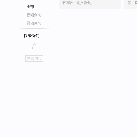
书面语、论文例句。
等，
全部
音频例句
视频例句
权威例句
go
返回词典
top