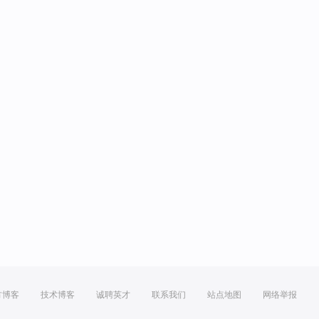
方博客
技术博客
诚聘英才
联系我们
站点地图
网络举报