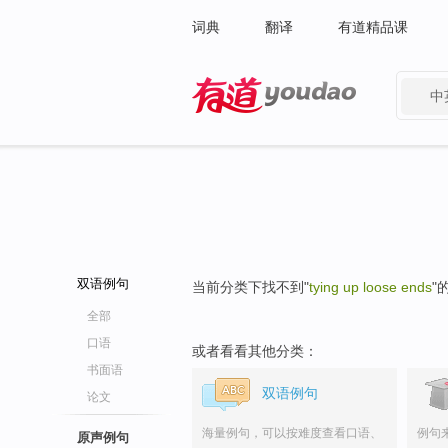
词典
翻译
有道精品课
中
有道 - 网易旗下搜索
双语例句
当前分类下找不到"
tying up loose ends
"
全部
口语
或者看看其他分类：
书面语
双语例句
论文
海量例句，可以按难度查看口语、
例句
原声例句