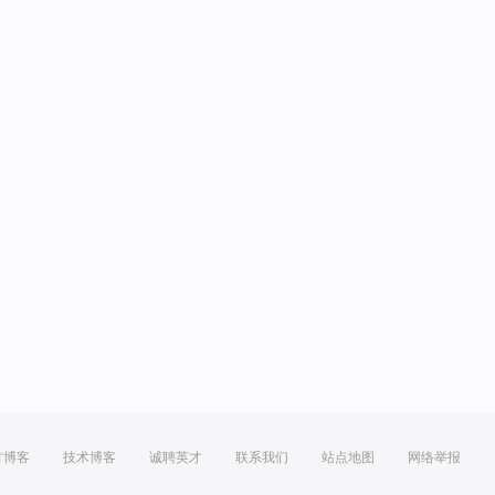
方博客
技术博客
诚聘英才
联系我们
站点地图
网络举报