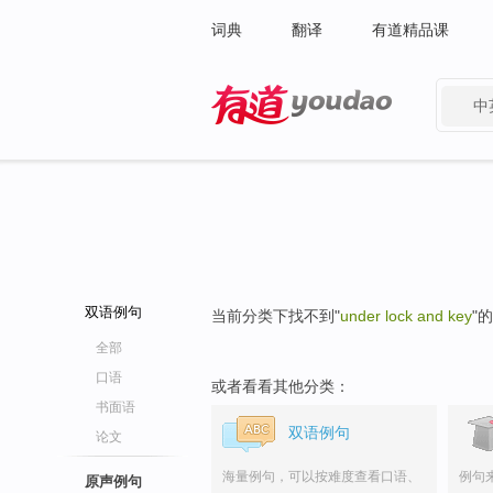
词典
翻译
有道精品课
中
有道 - 网易旗下搜索
双语例句
当前分类下找不到"
under lock and key
"
全部
口语
或者看看其他分类：
书面语
双语例句
论文
海量例句，可以按难度查看口语、
例句
原声例句