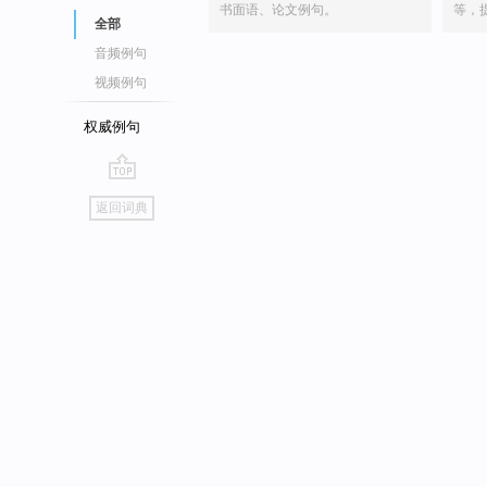
书面语、论文例句。
等，
全部
音频例句
视频例句
权威例句
go
返回词典
top