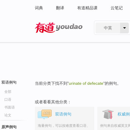
词典
翻译
有道精品课
云笔记
中英
有道 - 网易旗下搜索
双语例句
当前分类下找不到"
urinate of defecate
"的例句。
全部
口语
或者看看其他分类：
书面语
双语例句
权威例
论文
海量例句，可以按难度查看口语、
例句来自权威英文
原声例句