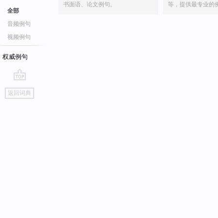
书面语、论文例句。
等，提供最专业的
全部
音频例句
视频例句
权威例句
go
返回词典
top