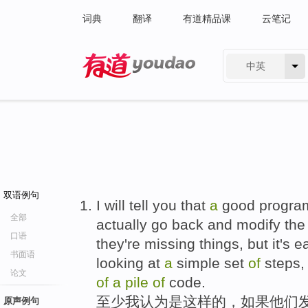
词典
翻译
有道精品课
云笔记
中英
有道 - 网易旗下搜索
双语例句
I will tell you that
a
good program
全部
actually go back and modify the
口语
they're missing things, but it's 
书面语
looking at
a
simple set
of
steps, 
论文
of
a
pile
of
code.
至少我认为是这样的，如果他们发
原声例句