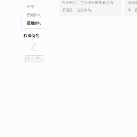
海量例句，可以按难度查看口语、
例句
全部
书面语、论文例句。
等，
音频例句
视频例句
权威例句
go
返回词典
top