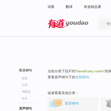
词典
翻译
有道精品课
中
有道 - 网易旗下搜索
双语例句
当前分类下找不到"
beneficiary name
"的
查看原声例句下的
全部例句
全部
口语
书面语
或者看看其他分类：
论文
双语例句
原声例句