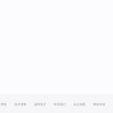
方博客
技术博客
诚聘英才
联系我们
站点地图
网络举报