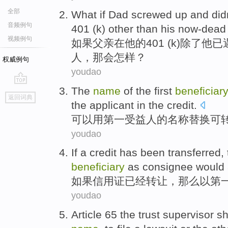
全部
What if
Dad
screwed up and
did
音频例句
401 (
k
)
other
than his
now-dead
视频例句
如果
父亲
在
他
的401 (
k
)除了他已
人
，那会怎样？
权威例句
youdao
The
name
of
the first
beneficiar
go
返回词典
top
the
applicant
in
the
credit.
可以
用
第一
受益人
的
名称
替换可
youdao
If
a credit
has been
transferred
,
beneficiary
as
consignee
would 
如果
信用证
已经
转让
，那么以
第
youdao
Article 65 the
trust
supervisor
sh