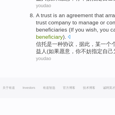
youdao
A
trust
is
an
agreement
that
arr
trust
company
to
manage
or
con
beneficiaries
(
If
you wish
,
you
c
beneficiary
).
信托
是
一
种
协议
，
据此
，某
一个
益人
(
如果
愿意
，
你
不妨
指定
自己
youdao
关于有道
Investors
有道智选
官方博客
技术博客
诚聘英