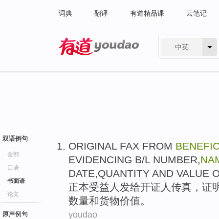
词典
翻译
有道精品课
云笔记
中英
有道 - 网易旗下搜索
双语例句
ORIGINAL
FAX
FROM
BENEFI
全部
EVIDENCING
B/
L
NUMBER,
NA
口语
DATE
,
QUANTITY
AND
VALUE
O
书面语
正本
受益人
发给开证人
传真
，
证
论文
数量
和
货物
价值
。
youdao
原声例句