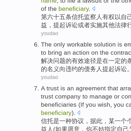
name
,
to
file a lawsuit
or
the
oth
of
the
beneficiary
.
第六十五条
信托
监察人
有权
以
自
益
，
提起
诉讼
或者
实施
其他
法律
youdao
The only workable
solution
is
em
to bring an
action
on the contrac
解决问题
的有效途径
是
在
一定
的
的
名义
向
违约
的债务人提起
诉讼
youdao
A
trust
is
an
agreement
that
arr
trust
company
to
manage
or
con
beneficiaries
(
If
you wish
,
you
c
beneficiary
).
信托
是
一
种
协议
，
据此
，某
一个
益人
(
如果
愿意
，
你
不妨
指定
自己