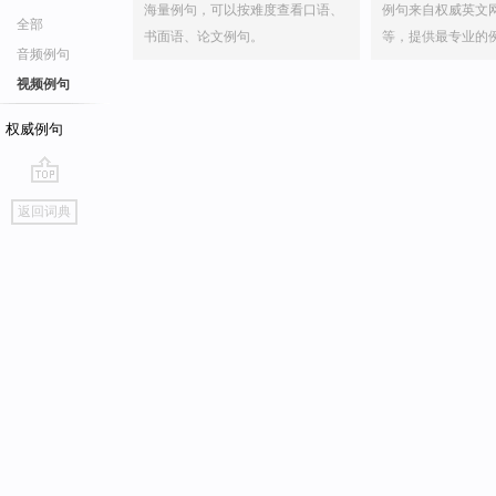
海量例句，可以按难度查看口语、
例句来自权威英文
全部
书面语、论文例句。
等，提供最专业的
音频例句
视频例句
权威例句
go
返回词典
top