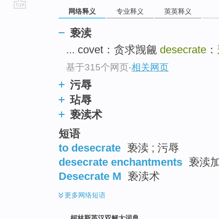
网络释义
专业释义
英英释义
go
top
亵渎
... covet：贪求觊觎
desecrate
：
基于315个网页
-
相关网页
污辱
玷辱
亵渎术
短语
to desecrate
亵渎 ; 污辱
desecrate enchantments
亵渎加
Desecrate M
亵渎术
更多
网络短语
柯林斯英汉双解大词典