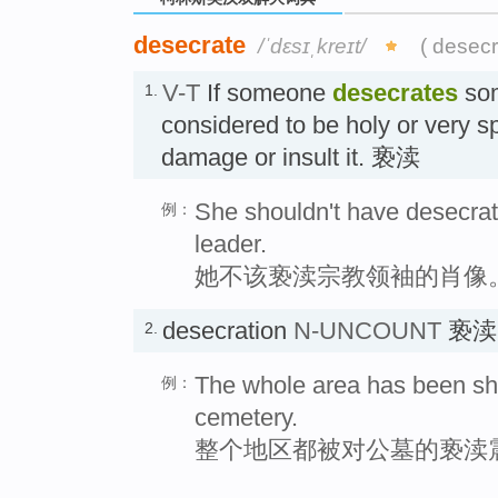
desecrate
/ˈdɛsɪˌkreɪt/
( desecr
V-T
If someone
desecrates
som
1.
considered to be holy or very sp
damage or insult it. 亵渎
She shouldn't have desecrate
例：
leader.
她不该亵渎宗教领袖的肖像
desecration
N-UNCOUNT
亵渎
2.
The whole area has been sho
例：
cemetery.
整个地区都被对公墓的亵渎