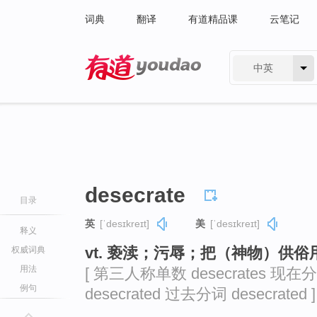
词典
翻译
有道精品课
云笔记
中英
有道 - 网易旗下搜索
desecrate
目录
英
[ˈdesɪkreɪt]
美
[ˈdesɪkreɪt]
释义
vt. 亵渎；污辱；把（神物）供俗
权威词典
用法
[ 第三人称单数 desecrates 现在分词
例句
desecrated 过去分词 desecrated ]