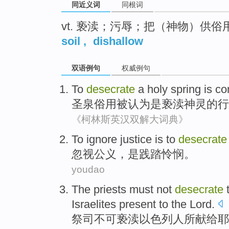
同近义词
同根词
vt. 亵渎；污辱；把（神物）供俗
soil
,
dishallow
双语例句
权威例句
To
desecrate
a holy spring
is c
圣泉俗
用
被
认为是亵渎神灵的行
《柯林斯英汉双解大词典》
To ignore
justice
is
to
desecrate
忽视
公义
，
是
践踏
怜悯
。
youdao
The priests
must not
desecrate
Israelites
present to
the Lord
.
祭司
不可
亵渎
以色列
人所献给耶