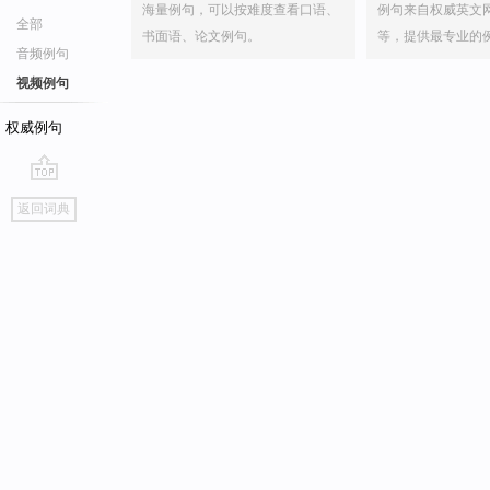
海量例句，可以按难度查看口语、
例句来自权威英文
全部
书面语、论文例句。
等，提供最专业的
音频例句
视频例句
权威例句
go
返回词典
top