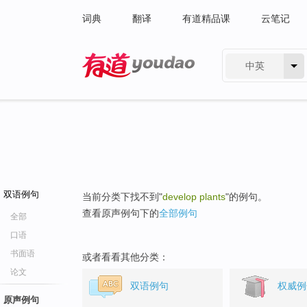
词典
翻译
有道精品课
云笔记
中英
有道 - 网易旗下搜索
双语例句
当前分类下找不到"
develop plants
"的例句。
查看原声例句下的
全部例句
全部
口语
书面语
或者看看其他分类：
论文
双语例句
权威例
原声例句