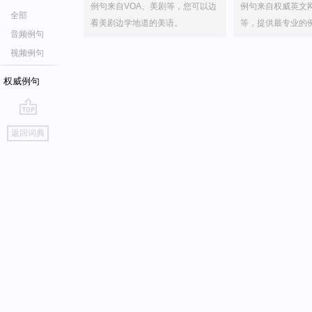
例句来自VOA、美剧等，您可以边
例句来自权威英文
全部
看美剧边学地道的美语。
等，提供最专业的
音频例句
视频例句
权威例句
go
返回词典
top