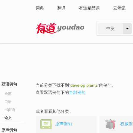
词典
翻译
有道精品课
云笔记
中英
有道 - 网易旗下搜索
双语例句
当前分类下找不到"
develop plants
"的例句。
查看双语例句下的
全部例句
全部
口语
书面语
或者看看其他分类：
论文
原声例句
权威例
原声例句