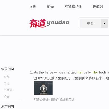
词典
翻译
有道精品课
云笔记
中英
有道 - 网易旗下搜索
双语例句
As the fierce winds charged
her
belly,
Her
body w
全部
这时邪风充满了她的肚子，她的身体膨胀起来，她
口语
书面语
论文
耶鲁公开课 - 旧约导论课程节选
原声例句