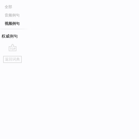
全部
音频例句
视频例句
权威例句
go
返回词典
top