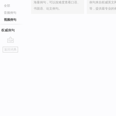
海量例句，可以按难度查看口语、
例句来自权威英文
全部
书面语、论文例句。
等，提供最专业的
音频例句
视频例句
权威例句
go
返回词典
top