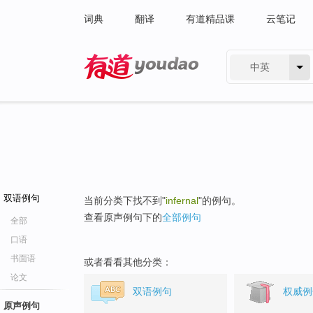
词典
翻译
有道精品课
云笔记
中英
有道 - 网易旗下搜索
双语例句
当前分类下找不到"
infernal
"的例句。
查看原声例句下的
全部例句
全部
口语
书面语
或者看看其他分类：
论文
双语例句
权威例
原声例句