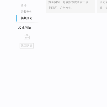
海量例句，可以按难度查看口语、
例句
全部
书面语、论文例句。
等，
音频例句
视频例句
权威例句
go
返回词典
top