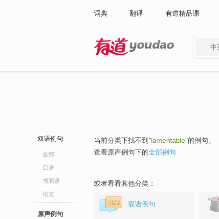
词典
翻译
有道精品课
中
有道 - 网易旗下搜索
双语例句
当前分类下找不到"
lamentable
"的例句。
查看原声例句下的
全部例句
全部
口语
书面语
或者看看其他分类：
论文
双语例句
原声例句