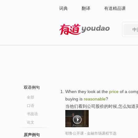
词典
翻译
有道精品课
中
有道 - 网易旗下搜索
双语例句
When they look at the
price
of a com
全部
buying is
reasonable
?
口语
当他们看到公司股价的时候,怎么知道
书面语
论文
耶鲁公开课 - 金融市场课程节选
原声例句