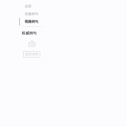
全部
音频例句
视频例句
权威例句
go
返回词典
top