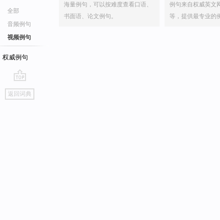
海量例句，可以按难度查看口语、
例句来自权威英文
全部
书面语、论文例句。
等，提供最专业的
音频例句
视频例句
权威例句
go
返回词典
top