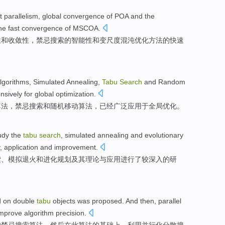
t
parallelism
, global
convergence
of POA
and
the
the
fast
convergence of MSCOA.
性
和
收敛
性，
禁忌
搜索
的
智能性
和
变尺度混沌优化方法的
快速
lgorithms
,
Simulated
Annealing
,
Tabu
Search
and
Random
nsively
for
global
optimization
.
算法
，
禁忌
搜索
和
随机
移动
算法，
已经
广泛
应用于
全局
优化。
udy the
tabu
search
,
simulated
annealing
and
evolutionary
,
application
and improvement.
索
、
模拟
退火
和进化
规划
及其
理论
与
应用
进行了较深入的研
d
on
double
tabu
objects
was proposed
.
And then
,
parallel
improve
algorithm
precision.