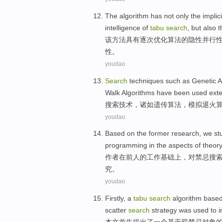
The
algorithm
has
not only the
implici
intelligence
of
tabu
search
, but also 
该
方法
具有
逐次优化算法
的
隐性
并行
性
。
youdao
Search
techniques
such as
Genetic
A
Walk
Algorithms
have been
used exte
搜索
技术
，
诸如
遗传
算法
，
模拟
退火
youdao
Based
on
the
former
research, we
st
programming
in
the aspects
of
theory
作者
在
前人
的
工作
基础
上
，
对
禁忌
搜
究。
youdao
Firstly
,
a
tabu
search
algorithm
base
scatter
search
strategy
was
used
to