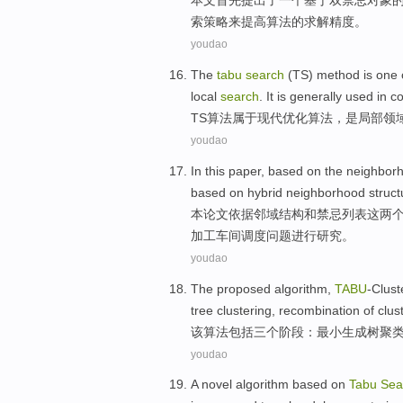
本文首先
提出
了
一个
基于
双
禁忌
对象
索
策略
来
提高
算法的求解精度。
youdao
The
tabu
search
(TS)
method
is
one
local
search
. It is generally
used in
co
TS
算法属于
现代
优化
算法
，
是
局部
领
youdao
In this
paper,
based
on
the
neighbor
based
on
hybrid
neighborhood
struct
本
论文
依据
邻
域
结构
和
禁忌
列表
这
两
加工车间调度问题进行研究。
youdao
The
proposed algorithm
,
TABU
-Clust
tree
clustering
,
recombination
of clus
该
算法
包括
三个
阶段
：
最小
生成
树
聚
youdao
A novel
algorithm
based on
Tabu
Sea