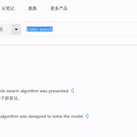
云笔记
惠惠
更多产品
英
cle
swarm
algorithm
was presented
.
粒子
群
算法
。
algorithm
was
designed
to solve the model.
。