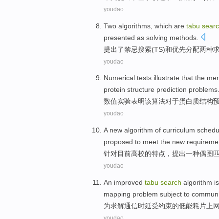
youdao
Two
algorithms
, which
are
tabu
sear
presented as solving methods
.
提出了
禁忌
搜索
(
TS
)
和
优先
分配
两种
youdao
Numerical
tests
illustrate that
the me
protein
structure
prediction
problems
数值
实验
表明
该
算法
对于
蛋白质
结构
youdao
A
new
algorithm
of
curriculum sched
proposed
to meet the
new
requirement
针对
目前高校
的
特点，
提出一种
偶图
youdao
An
improved
tabu
search
algorithm i
mapping
problem
subject to
communi
为
求解
通信
时延
受约束
的
低
能耗
片上网
youdao