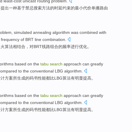
d least-cost
unicast
routing
problem.
，
提出
一种
基于
禁忌
搜索
方法的时延约束的最小代价
单播
路由
roblem
,
simulated
annealing
algorithm
was combined
with
e
frequency
of
BRT
line
combination
.
退火
算法
相
结合，
对
BRT
线路
组合的
频率
进行优化
。
orithms
based on
the
tabu
search
approach
can
greatly
compared
to the conventional
LBG
algorithm
.
设计
方案
所生成的码书
性能
都
比
LBG
算法
有
明显
提高
。
orithms
based on
the
tabu
search
approach
can
greatly
compared
to the conventional
LBG
algorithm
.
设计
方案
所生成的码书
性能
都
比
LBG
算法
有
明显
提高
。