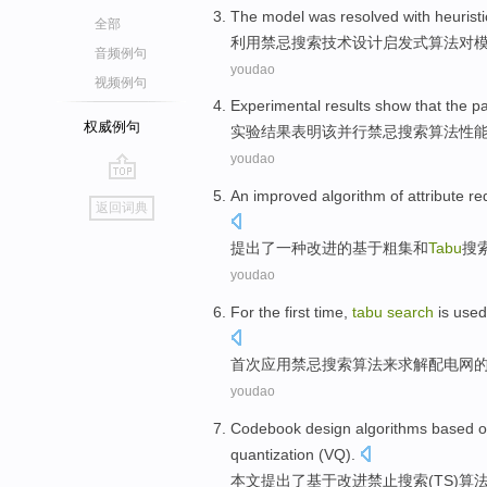
The
model
was resolved
with
heuristi
全部
利用
禁忌
搜索
技术
设计启发式
算法
对
音频例句
youdao
视频例句
Experimental
results
show that
the
pa
权威例句
实验
结果
表明
该
并行
禁忌
搜索
算法
性
youdao
go
An
improved
algorithm
of
attribute
re
返回词典
top
提出了
一种
改进
的
基于
粗
集
和
Tabu
搜
youdao
For the first time
,
tabu
search
is
used
首次
应用
禁忌
搜索
算法
来
求解
配电网
youdao
Codebook
design
algorithms
based 
quantization
(
VQ
).
本文
提出了
基于
改进禁止
搜索
(
TS
)
算