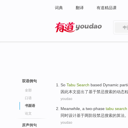
词典
翻译
有道精品课
中
有道 - 网易旗下搜索
双语例句
So
Tabu
Search
based
Dynamic
parti
全部
因此
本文提出
了
基于
禁忌
搜索
的
动态
口语
youdao
书面语
Meanwhile
, a
two-phase
tabu
search
论文
同时
设计
基于
两阶段
禁忌
搜索
的
算法
youdao
原声例句