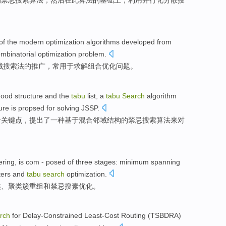
的禁忌
搜索
算法，
然后
在
此
算法
的基础上，
利用
并行化
分散
搜
of the
modern
optimization
algorithms
developed from
mbinatorial
optimization
problem
.
域搜索
法
的
推广，常
用于
求解组合
优化
问题
。
hood
structure
and
the
tabu
list
,
a
tabu
Search
algorithm
ure is propsed for solving JSSP.
个关键点，提出了
一种
基于
混合
邻域结构的禁忌
搜索
算法
来对
ering, is com - posed of
three
stages
:
minimum
spanning
ters
and
tabu
search
optimization
.
类、聚类簇
重组
和
禁忌搜
素
优化
。
rch
for
Delay-Constrained
Least-Cost
Routing
(
TSBDRA
)