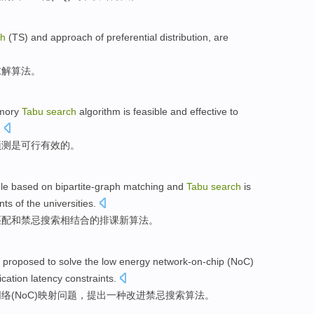
ch
(
TS
)
and
approach of
preferential
distribution
,
are
求解
算法
。
mory
Tabu
search
algorithm
is
feasible and
effective
to
.
预测
是
可行
有效
的。
ule
based on bipartite-graph
matching
and
Tabu
search
is
s of the universities.
匹配
和
禁忌
搜索
相结合的排课
新
算法
。
s proposed
to
solve
the
low
energy
network-on-chip (
NoC
)
cation
latency
constraints
.
络(
NoC
)
映射
问题
，
提出
一种
改进
禁忌
搜索
算法。