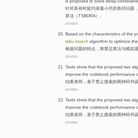
is proposed
to
solve
delay-constraine
针对具有
时延
约束最小代价
路径
问题
算法
（
TSBDRA
）。
youdao
Based on
the
characteristics
of
the
p
tabu
search
algorithm
to
optimize
th
根据
问题
的
特点
，将
禁忌
算法
与
模拟
youdao
Tests
show that
the
proposed
two
alg
improve
the
codebook
performance
结果
表明
，
基于
禁止
搜索
的
两
种
码
书
youdao
Tests
show that
the
proposed
two
alg
improve
the
codebook
performance
结果
表明
，
基于
禁止
搜索
的
两
种
码
书
youdao