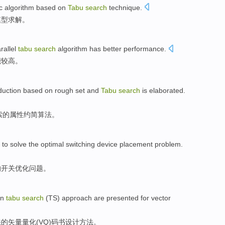
c
algorithm
based
on
Tabu
search
technique
.
模型
求解
。
rallel
tabu
search
algorithm
has better
performance
.
能
较高。
duction
based on
rough
set
and
Tabu
search
is elaborated.
索
的
属性
约简
算法
。
to
solve
the
optimal
switching
device placement
problem
.
的
开关
优化
问题
。
on
tabu
search
(
TS
)
approach
are presented
for
vector
法
的
矢量
量化
(VQ)
码书
设计
方法
。