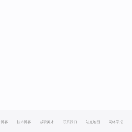
方博客
技术博客
诚聘英才
联系我们
站点地图
网络举报