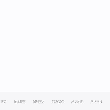
方博客
技术博客
诚聘英才
联系我们
站点地图
网络举报