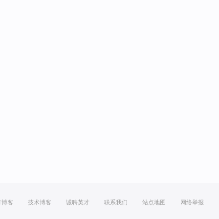
方博客
技术博客
诚聘英才
联系我们
站点地图
网络举报