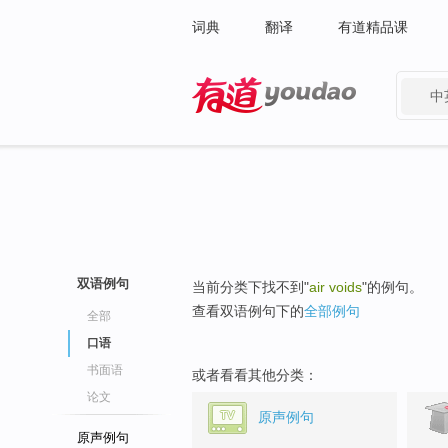
词典
翻译
有道精品课
中
有道 - 网易旗下搜索
双语例句
当前分类下找不到"
air voids
"的例句。
查看双语例句下的
全部例句
全部
口语
书面语
或者看看其他分类：
论文
原声例句
原声例句