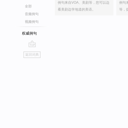
例句来自VOA、美剧等，您可以边
例句
全部
看美剧边学地道的美语。
等，
音频例句
视频例句
权威例句
go
返回词典
top