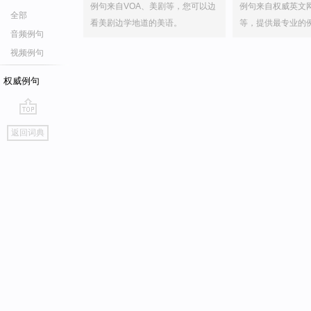
例句来自VOA、美剧等，您可以边
例句来自权威英文
全部
看美剧边学地道的美语。
等，提供最专业的
音频例句
视频例句
权威例句
go
返回词典
top