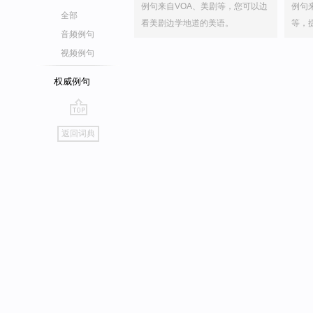
例句来自VOA、美剧等，您可以边
例句
全部
看美剧边学地道的美语。
等，
音频例句
视频例句
权威例句
go
返回词典
top