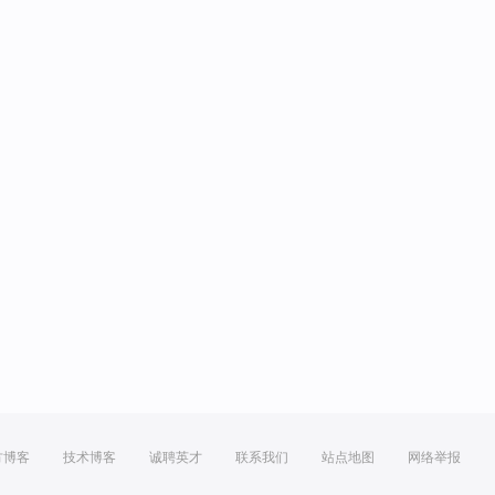
方博客
技术博客
诚聘英才
联系我们
站点地图
网络举报