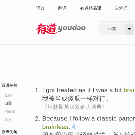
词典
翻译
有道精品课
云笔记
中英
有道 - 网易旗下搜索
双语例句
I
got
treated
as if I was a
bit
bra
全部
我
被当成
傻瓜
一样
对待
。
口语
《柯林斯英汉双解大词典》
书面语
Because
I
follow
a
classic
patte
论文
brainless
.
原声例句