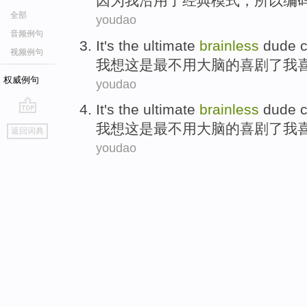
因为
我
沿用
了
经典
模式
，
所以
编
全部
youdao
音频例句
It
's
the
ultimate
brainless
dude 
视频例句
我
想
这
是
最不用大脑的
喜剧
了我
权威例句
youdao
It
's
the
ultimate
brainless
dude 
go
我
想
这
是
最不用大脑的
喜剧
了我
返回词典
top
youdao