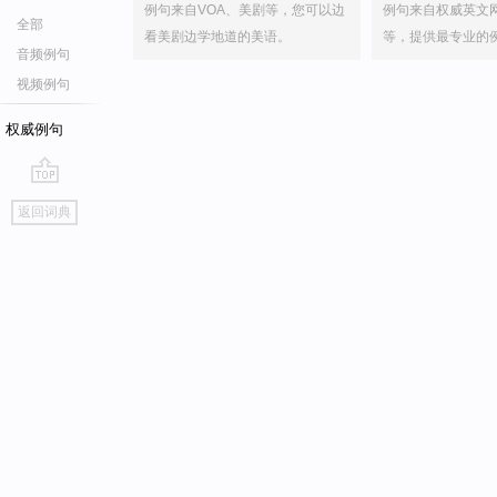
例句来自VOA、美剧等，您可以边
例句来自权威英文
全部
看美剧边学地道的美语。
等，提供最专业的
音频例句
视频例句
权威例句
go
返回词典
top