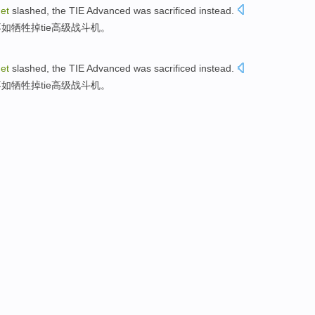
et
slashed
, the
TIE
Advanced
was sacrificed
instead.
不如
牺牲掉
tie
高级
战斗机。
et
slashed
, the
TIE
Advanced
was sacrificed
instead.
不如
牺牲掉
tie
高级
战斗机。