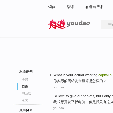
词典
翻译
有道精品课
中
有道 - 网易旗下搜索
双语例句
What
is
your
actual
working
capital
b
全部
你
实际
的
周转
资金
预算
是
怎样
的？
口语
youdao
书面语
I
'd love to
give out tablets
,
but
I
only 
论文
我
很
想
开发
平板
电脑，
但是
我
只有
这
youdao
原声例句