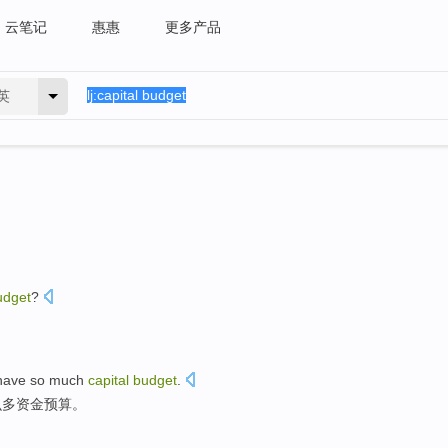
云笔记
惠惠
更多产品
英
udget
?
have
so
much
capital
budget
.
么
多
资金
预算
。