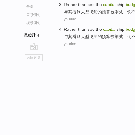
Rather than
see
the
capital
ship
budg
全部
与其
看到
大型
飞船
的
预算
被削减
，
倒
音频例句
youdao
视频例句
Rather than
see
the
capital
ship
budg
权威例句
与其
看到
大型
飞船
的
预算
被削减
，
倒
youdao
go
返回词典
top