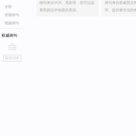
例句来自VOA、美剧等，您可以边
例句来自权威英文
全部
看美剧边学地道的美语。
等，提供最专业的
音频例句
视频例句
权威例句
go
返回词典
top