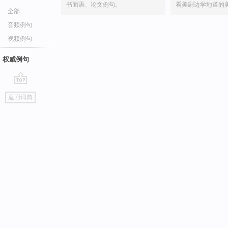
书面语、论文例句。
看美剧边学地道的
全部
音频例句
视频例句
权威例句
go
返回词典
top