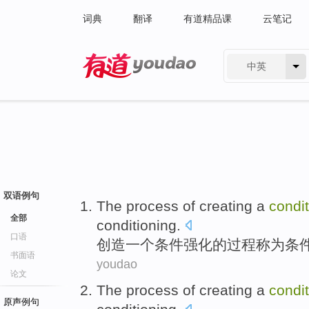
词典
翻译
有道精品课
云笔记
中英
有道 - 网易旗下搜索
双语例句
The
process
of
creating
a
condi
全部
conditioning
.
口语
创造
一个
条件
强化
的
过程
称为
条
书面语
youdao
论文
The
process
of
creating
a
condi
原声例句