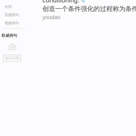
conditioning
.
全部
创造
一个
条件
强化
的
过程
称为
条
音频例句
youdao
视频例句
权威例句
go
返回词典
top