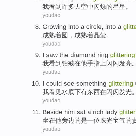
我
看到
许多
天空
中
闪烁
的
星星
。
youdao
Growing
into a
circle
, into a
glitt
成熟
着
圆
，
成熟着
晶莹。
youdao
I
saw
the
diamond ring
glittering
我
看到
钻戒
在
他
手指上
闪闪发亮
youdao
I
could see
something
glittering
我
看见
水底
下
有东西
在
闪闪
发光
youdao
Beside
him
sat
a
rich
lady
glitte
坐在
他
旁边
的
是一
位
珠光宝气
的
youdao