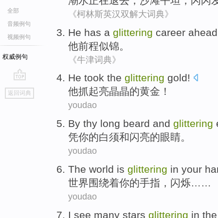
潮水
正在退去，
沙滩
平坦
，闪闪
全部
《柯林斯英汉双解大词典》
音频例句
He
has a
glittering
career ahead
视频例句
他
前程似锦
。
权威例句
《牛津词典》
He
took
the
glittering
gold
!
go
他
抓起亮晶晶
的
黄金
！
返回词典
top
youdao
By thy
long beard
and
glittering
凭
你的白须
和
闪亮的眼睛。
youdao
The world
is
glittering
in
your
ha
世界
围绕
着你的手指，闪烁……
youdao
I
see
many
stars
glittering
in
the