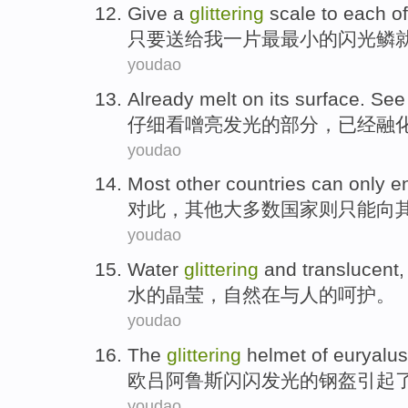
Give
a
glittering
scale
to each
of
只要送给
我一
片最最小
的
闪光
鳞
youdao
Already
melt
on its surface.
See
仔细
看
噌
亮发光的
部分
，
已经
融
youdao
Most
other
countries
can only
e
对此，
其他
大多数
国家
则
只能
向
youdao
Water
glittering
and translucent
水
的
晶莹
，
自然
在与
人
的
呵护
。
youdao
The
glittering
helmet
of
euryalus
欧吕阿鲁斯
闪闪发光
的
钢盔
引起
youdao