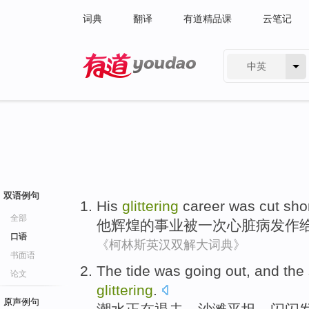
词典
翻译
有道精品课
云笔记
中英
有道 - 网易旗下搜索
双语例句
His
glittering
career
was cut sho
全部
他
辉煌
的事业
被
一次
心脏病
发作
口语
《柯林斯英汉双解大词典》
书面语
The tide
was going out, and
the
论文
glittering
.
原声例句