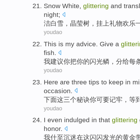
Snow
White
,
glittering
and trans
night
;
洁白
雪
，
晶莹
树
，
挂上
礼物
欢乐
youdao
This is
my
advice
.
Give
a
glitter
fish
.
我
建议你
把
你的
闪光
鳞
，分给
每
youdao
Here are
three
tips
to keep
in
mi
occasion
.
下面
这
三个
秘诀
你
可
要
记牢
，等
youdao
I
even
indulged
in
that
glittering
honor
.
我
什
至沉迷
在
这
闪闪发光
的
黄金