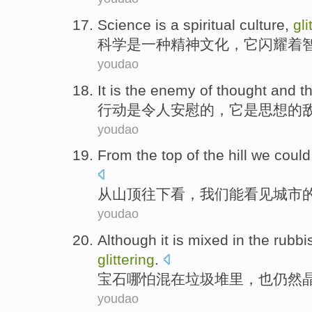
Science
is
a
spiritual
culture
,
gli
科学
是
一种
精神
文化
，
它闪耀
着
youdao
It
is
the
enemy
of
thought
and t
行动是令人安慰
的
，
它
是
思想
的
youdao
From
the top of the hill
we
could
从
山顶
往下看，
我们
能
看见
城市
youdao
Although it is
mixed
in
the
rubbi
glittering
.
宝石哪怕
混
在
垃圾堆
里，
也
仍然
youdao