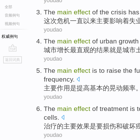
youdao
全部
The
main
effect
of the
crisis
has
音频例句
这次危机
一直
以来
主要
影响
着
失
视频例句
youdao
权威例句
The
main
effect
of
urban
growth
城市
增长
最
直观
的
结果
就是
城市
go
youdao
返回词典
top
The
main
effect
is
to
raise
the
f
frequency
.
主要
作用
是
提高
基本
的
晃动
频率
youdao
The
main
effect
of
treatment
is
t
cells
.
治疗
的
主要
效果
是
要
损伤
和
破坏
youdao