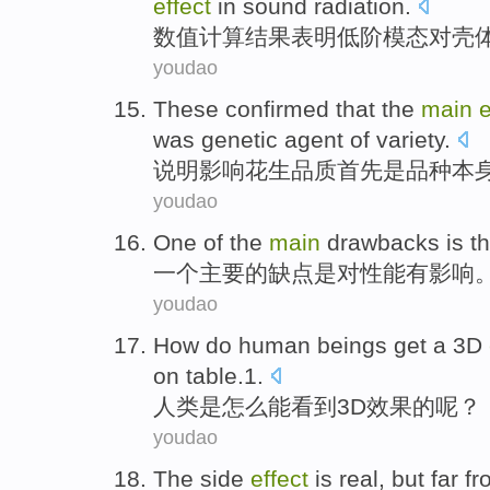
effect
in
sound
radiation
.
数值计算
结果
表明
低
阶
模
态
对
壳
youdao
These confirmed that the
main
e
was
genetic
agent
of
variety
.
说明
影响
花生
品质
首先
是
品种
本
youdao
One
of
the
main
drawbacks
is
t
一个
主要
的
缺点
是
对
性能
有
影响
youdao
How
do
human beings
get a
3
D
on table.1.
人类
是
怎么
能看到
3
D
效果
的呢？
youdao
The side
effect
is
real,
but
far f