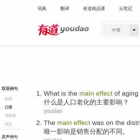
词典
翻译
有道精品课
云笔记
中英
有道 - 网易旗下搜索
双语例句
What
is
the
main
effect
of
aging
全部
什么
是
人口
老化
的
主要
影响
？
口语
youdao
书面语
The
main
effect
was
on
the
dist
论文
唯一
影响
是
销售
分配
的
不同。
原声例句