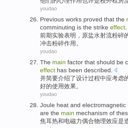
他们
的
心理
作用
也许
是
校外
租房
youdao
Previous works
proved that
the
comminuting
is
the
strike
effect
.
前期
实验
表明
，原盐水
射流
粉碎
冲击
粉碎
作用。
youdao
The
main
factor
that
should be
effect
has been described
.
并简要介绍
了
设计过程中
应
考虑
好的
使用
效果
。
youdao
Joule
heat and
electromagnetic 
are
the
main
mechanism
of
the
焦耳
热和电
磁力
偶合
物理
效应
是