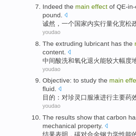
Indeed
the
main
effect
of QE-in
pound.
诚然
，一个国家
内
实行量化宽松
youdao
The extruding
lubricant has
the
content
.
中间
酸洗和氧化
退火
能较大幅度
youdao
Objective
:
to
study the
main
eff
fluid.
目的
：
对
珍灵口服液
进行
主要
药
youdao
The results
show that
carbon
ha
mechanical
property
.
结果
表明
，
碳
对
合金钢力学
性能