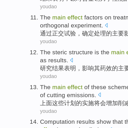
youdao
The
main
effect
factors
on treat
orthogonal
experiment
.
通过
正交
试验
，
确定
处理
的
主要
youdao
The steric
structure
is
the
main
as results
.
研究
结果表明，
影响
其
药效
的
主
youdao
The
main
effect
of
these
schem
of
cutting
emissions.
上面
这些
计划
的
实施
将
会
增加
削
youdao
Computation
results
show that
t