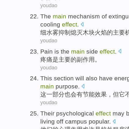
youdao
The
main
mechanism
of exting
cooling
effect
.
细水雾
抑制
熄灭木块火焰的
主要
youdao
Pain
is
the
main
side
effect
.
疼痛
是
主要
的
副作用
。
youdao
This
section
will
also
have
ener
main
purpose
.
这
一部分
也
会
有
节能
效果
，
但
它
youdao
Their
psychological
effect
may
living off campus
popular
.