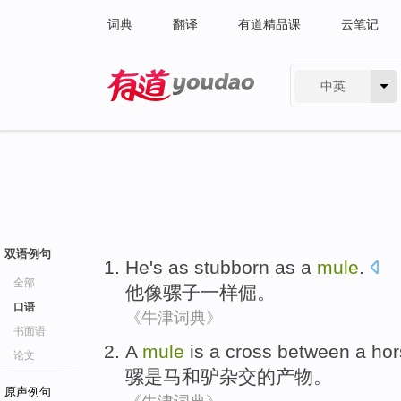
词典
翻译
有道精品课
云笔记
中英
有道 - 网易旗下搜索
双语例句
He
's
as
stubborn
as
a
mule
.
全部
他
像
骡子
一样
倔
。
口语
《牛津词典》
书面语
A
mule
is
a
cross
between
a ho
论文
骡
是
马
和
驴
杂交
的产物。
原声例句