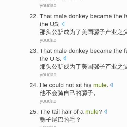
youdao
That
male
donkey
became
the
f
the US
.
那
头
公
驴
成为
了美国骡子产业
之
youdao
That
male
donkey
became
the
f
the U.S.
那
头
公
驴
成为
了美国骡子产业
之
youdao
He
could not
sit
his
mule
.
他
不会
骑
自己
的
骡子
。
youdao
The
tail
hair
of
a
mule
?
骡子
尾巴
的
毛
？