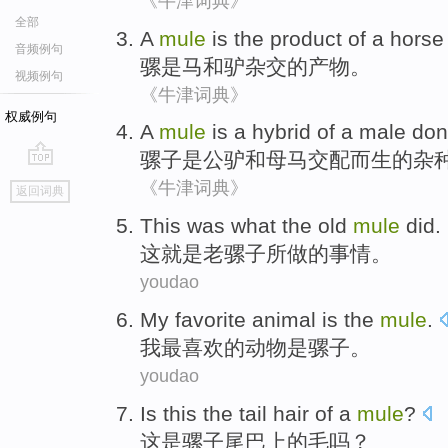
《牛津词典》
全部
A
mule
is
the
product
of
a
horse
音频例句
骡
是
马
和
驴
杂交
的
产物
。
视频例句
《牛津词典》
权威例句
A
mule
is
a hybrid
of a
male
don
骡子
是
公
驴
和
母
马
交配而生
的
杂
go
《牛津词典》
返回词典
top
This
was what
the old
mule
did
.
这
就是
老
骡子
所做
的事情。
youdao
My
favorite
animal
is
the
mule
.
我
最喜欢的
动物
是
骡子
。
youdao
Is
this
the
tail
hair
of
a
mule
?
这
是
骡子
尾巴上
的
毛
吗？