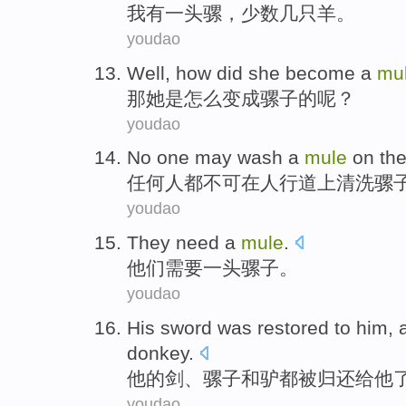
我
有
一
头骡
，
少数
几只羊。
youdao
Well
,
how did
she
become
a
mu
那
她
是
怎么
变成
骡子
的呢？
youdao
No one
may
wash
a
mule
on th
任何人
都
不可
在
人行道上
清洗
骡
youdao
They
need
a
mule
.
他们
需要
一
头骡子
。
youdao
His
sword
was restored
to
him
, 
donkey
.
他
的
剑
、
骡子
和
驴都
被
归还
给
他
youdao