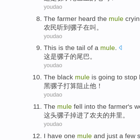
youdao
The farmer
heard
the
mule
cryi
农民
听到
骡子
在叫。
youdao
This
is
the
tail
of
a
mule
.
这
是
骡子
的
尾巴
。
youdao
The black
mule
is
going to
stop
黑
骡子
打算
阻止
他
！
youdao
The
mule
fell into
the
farmer's
w
这
头骡子
掉进
了
农夫
的
井里
。
youdao
I
have
one
mule
and
just a few