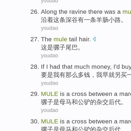
youdao
Along
the
ravine
there was
a
mu
沿着
这
条
深谷
有
一
条羊肠
小路
。
youdao
The
mule
tail
hair.
这
是骡子
尾巴
。
youdao
If
I
had
that much
money
,
I
'd
bu
要是
我
有
那么
多
钱
，我
早就
另
买
youdao
MULE
is
a
cross
between
a mar
骡子
是
母
马
和
公驴的
杂交
后代。
youdao
MULE
is
a
cross
between
a mar
骡子
是
母
马
和
公驴的
杂交
后代。