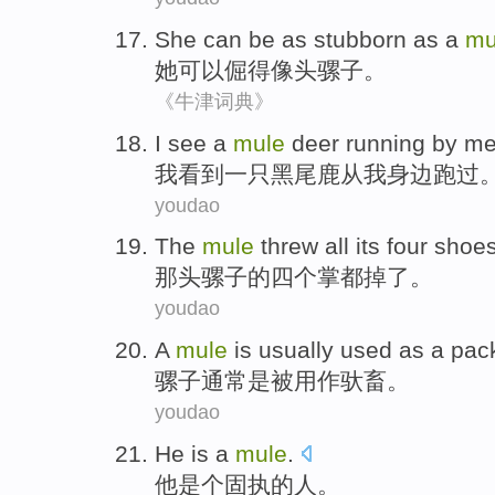
She
can be
as stubborn
as a
mu
她
可以
倔
得
像头
骡子。
《牛津词典》
I
see
a
mule
deer
running
by
m
我
看到
一
只黑尾
鹿
从
我
身边
跑
过
youdao
The
mule
threw
all
its
four
shoes
那
头骡子的四个掌
都
掉了
。
youdao
A
mule
is
usually
used as a
pack
骡子
通常
是
被用作驮畜。
youdao
He
is a
mule
.
他
是个
固执
的人。