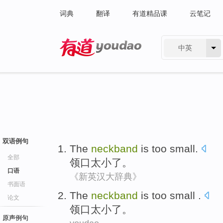
词典
翻译
有道精品课
云笔记
中英
有道 - 网易旗下搜索
双语例句
The
neckband
is too small.
全部
领口
太小了。
口语
《新英汉大辞典》
书面语
The
neckband
is too small .
论文
领口
太小了。
原声例句