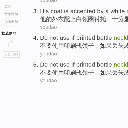
youdao
全部
His
coat
is accented by a
white
音频例句
他
的
外衣
配上
白领
圈衬托，十分
视频例句
youdao
权威例句
Do not
use
if
printed
bottle
neck
不要
使用
印刷
瓶
领子
，
如果
丢失
go
youdao
返回词典
top
Do not
use
if
printed
bottle
neck
不要
使用
印刷
瓶
领子
，
如果
丢失
youdao