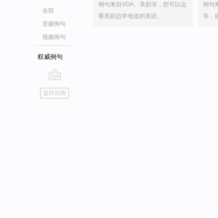
例句来自VOA、美剧等，您可以边
例句
全部
看美剧边学地道的美语。
等，
音频例句
视频例句
权威例句
go
返回词典
top