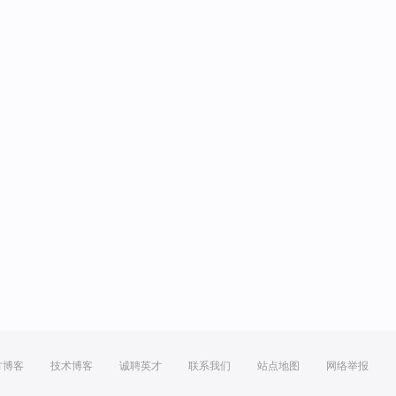
方博客
技术博客
诚聘英才
联系我们
站点地图
网络举报