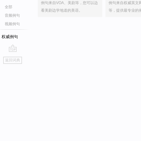
例句来自VOA、美剧等，您可以边
例句来自权威英文
全部
看美剧边学地道的美语。
等，提供最专业的
音频例句
视频例句
权威例句
go
返回词典
top