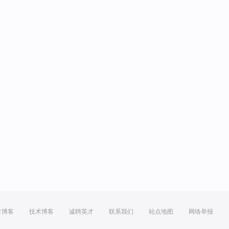
方博客
技术博客
诚聘英才
联系我们
站点地图
网络举报