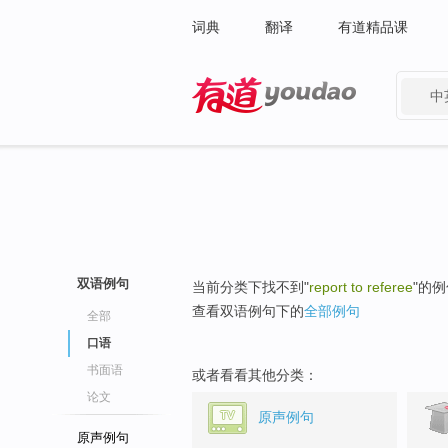
词典
翻译
有道精品课
中
有道 - 网易旗下搜索
双语例句
当前分类下找不到"
report to referee
"的
查看双语例句下的
全部例句
全部
口语
书面语
或者看看其他分类：
论文
原声例句
原声例句