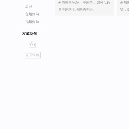
例句来自VOA、美剧等，您可以边
例句
全部
看美剧边学地道的美语。
等，
音频例句
视频例句
权威例句
go
返回词典
top