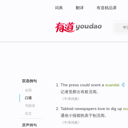
词典
翻译
有道精品课
中
有道 - 网易旗下搜索
双语例句
The press
could scent
a
scandal
.
全部
记者
觉察
出
有
桩丑闻
。
口语
《牛津词典》
书面语
Tabloid newspapers
love to
dig up
sc
论文
通俗
小报
都
热衷于
刨
丑闻
。
《牛津词典》
原声例句