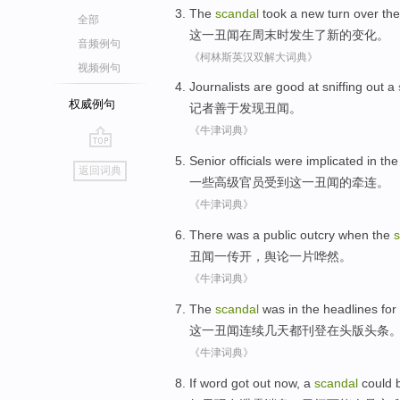
The
scandal
took
a
new
turn
over the
全部
这
一丑闻
在
周末时
发生
了
新的
变化
。
音频例句
《柯林斯英汉双解大词典》
视频例句
Journalists
are good at
sniffing out a
权威例句
记者
善于
发现
丑闻
。
《牛津词典》
go
Senior
officials
were implicated
in
the
返回词典
top
一些高级
官员
受到
这
一丑闻的牵连。
《牛津词典》
There was
a
public
outcry
when the
s
丑闻
一
传开，
舆论
一片
哗然
。
《牛津词典》
The
scandal
was
in
the headlines
for
这
一丑闻
连续几天
都刊登
在
头版
头条
《牛津词典》
If
word
got out
now
,
a
scandal
could