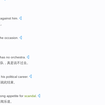
 against
him
.
点。
the occasion.
has
no
orchestra
.
乐队，真是说不过去。
his
political
career
.
涯
就此结束
。
rong appetite
for
scandal
.
喜闻
乐道
。