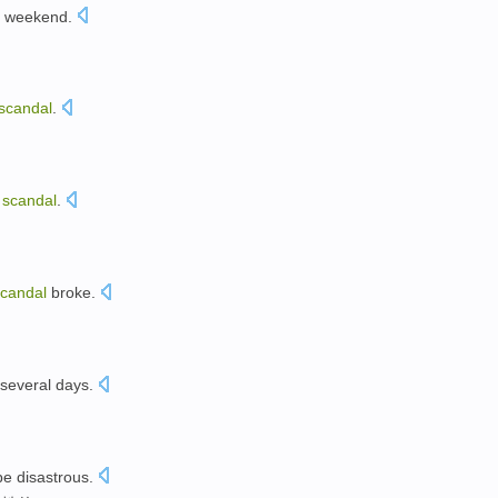
weekend
.
scandal
.
scandal
.
candal
broke.
 several
days.
。
be
disastrous
.