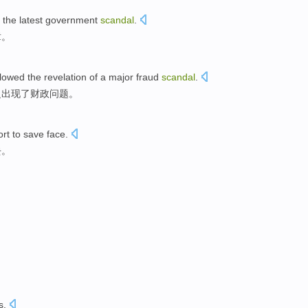
 the
latest
government
scandal
.
章。
llowed
the
revelation
of
a
major
fraud
scandal
.
之出现
了
财政
问题
。
ort to save face.
去。
s
.