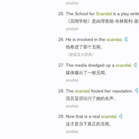
youdao
The
School
for
Scandal
is
a play
writ
《
丑闻
学校
》
是
由
理查德·布林斯利·
谢
youdao
He
is involved in
the
scandal
.
他
卷进
了
那个
丑闻。
《新英汉大辞典》
The media
dredged up
a
scandal
.
媒体
爆出
了
一
桩丑闻
。
youdao
The
scandal
fouled
her
reputation
.
流言
蜚语
玷污了
她
的名声。
youdao
Now
that
is a
real
scandal
.
这
才是
当下
真正
的
丑闻
。
youdao