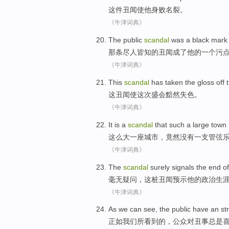
这件
丑闻
使
他
身败名裂。
《牛津词典》
The
public
scandal
was
a
black mark
那条
尽人皆知
的丑闻成了他的
一个
污
《牛津词典》
This
scandal
has taken the
gloss
off 
这
丑闻
使这次盛会黯然失色。
《牛津词典》
It
is a
scandal
that such a large
town
这么
大一
座城市
，竟然
没有
一支
管弦
《牛津词典》
The
scandal
surely
signals
the
end
of
毫无疑问
，
这
桩丑闻
预示
他
的
政治
生
《牛津词典》
As
we
can
see
,
the public
have an st
正如
我们
所
看到
的，
公众
对丑事总是