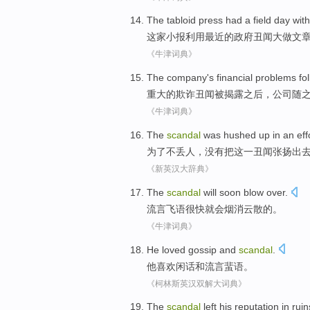
The tabloid
press had a field day
with
这家
小报
利用
最近
的
政府
丑闻大做文
《牛津词典》
The
company
's
financial
problems
fo
重大
的
欺诈
丑闻被揭露之后
，
公司
随
《牛津词典》
The
scandal
was hushed
up
in
an
eff
为了
不丢人，
没有
把
这
一
丑闻
张扬出
《新英汉大辞典》
The
scandal
will soon
blow over
.
流言
飞语很快就
会
烟消云散的。
《牛津词典》
He
loved
gossip
and
scandal
.
他
喜欢
闲话
和
流言蜚语。
《柯林斯英汉双解大词典》
The
scandal
left
his
reputation in ruin