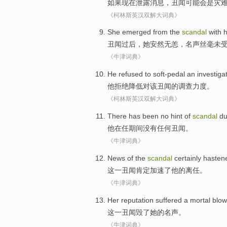
如果
现在
泄露
消息
，
丑闻
可能
会是灾
《柯林斯英汉双解大词典》
She
emerged from the
scandal
with 
丑闻
过后，
她
安然
无恙
，
名声
丝毫未
《牛津词典》
He
refused
to soft-pedal
an investigat
他
拒绝
降低
对
该
丑闻
的
调查
力度。
《柯林斯英汉双解大词典》
There has been no
hint of
scandal
du
他
在任期间
没有
任何
丑闻
。
《牛津词典》
News of
the
scandal
certainly
hasten
这
一丑闻
肯定
加速了
他
的
离任
。
《牛津词典》
Her
reputation
suffered a mortal blow
这
一丑闻毁
了
她
的
名声
。
《牛津词典》