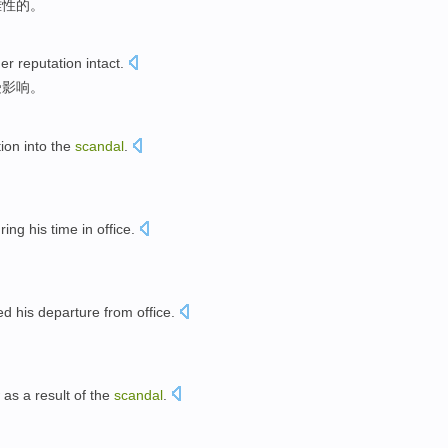
难性的。
her
reputation
intact
.
受影响。
ion into
the
scandal
.
ring
his
time in office.
ed
his
departure from office
.
 as a result
of
the
scandal
.