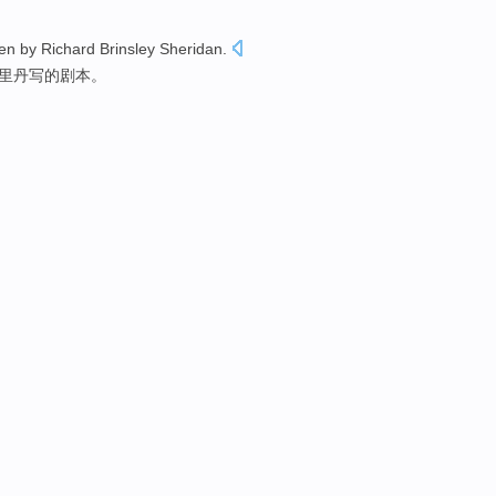
ten
by
Richard
Brinsley Sheridan
.
里丹
写
的剧本。