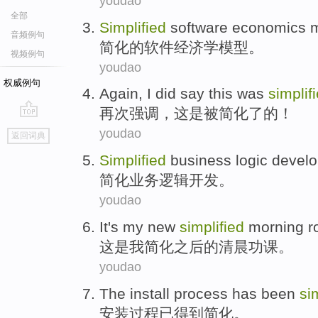
youdao
全部
Simplified
software
economics
音频例句
简化
的
软件
经济学
模型
。
视频例句
youdao
权威例句
Again
, I did say
this
was
simplif
再次强调
，
这
是被
简化了
的！
go
youdao
返回词典
top
Simplified
business
logic
devel
简化
业务
逻辑
开发
。
youdao
It
's
my
new
simplified
morning
r
这
是
我
简化
之后的
清晨
功课
。
youdao
The install
process
has
been
si
安装
过程
已
得到
简化
。