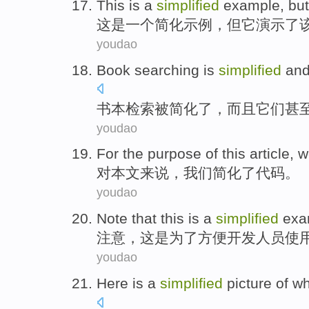
This
is
a
simplified
example
,
but
这
是
一个
简化
示例
，
但
它
演示了
youdao
Book
searching
is
simplified
an
书本
检索
被
简化了
，
而且
它们
甚
youdao
For
the
purpose
of
this article
,
w
对
本文
来说
，
我们
简化
了
代码
。
youdao
Note that
this
is
a
simplified
exa
注意
，
这
是
为了方便
开发
人员使
youdao
Here
is
a
simplified
picture
of
wh