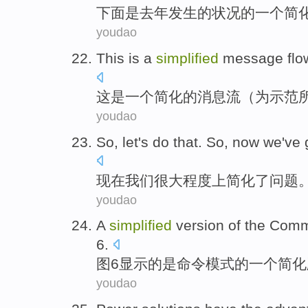
下面
是
去年
发生
的
状况
的
一个
简
youdao
This
is
a
simplified
message
flo
这
是
一个
简化
的
消息
流
（
为
示范
youdao
So, let's do that. So,
now
we
've
现在
我们
很大程度上
简化
了
问题
youdao
A
simplified
version
of
the
Com
6
.
图
6
显示
的
是
命令
模式
的
一个
简化
youdao