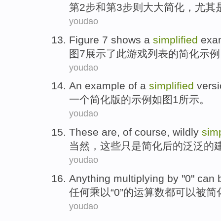
第2
步
和
第3
步
则
大大简化
，
尤其
youdao
Figure
7
shows
a
simplified
exa
图
7
展示
了
此
游戏
列表
的
简化
示例
youdao
An
example
of
a
simplified
vers
一个
简化
版
的
示例
如图
1所示。
youdao
These
are,
of course
,
wildly
simp
当然
，
这些
只是简化后的
泛泛
的
youdao
Anything
multiplying by
"
0
"
can
任何
乘以
“
0
”的运算数都
可以
被
简
youdao