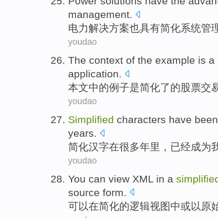
Power
solutions
have
the
advan
management
.
电力
解决方案
也具有
简化
系统
管
youdao
The context
of the
example
is a
application
.
本文
中的
例子
是
简化了
的
股票
交
youdao
Simplified
characters
have been
years
.
简化
汉字
在很多年里，
已经
成为
youdao
You can
view
XML
in
a
simplifie
source
form
.
可以
在
简化
的
逻辑
视图
中
或
以
原