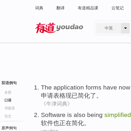
词典
翻译
有道精品课
云笔记
中英
有道 - 网易旗下搜索
双语例句
The application
forms
have now
全部
申请
表格
现已
简化了
。
口语
《牛津词典》
书面语
Software
is also
being
simplified
论文
软件
也
正在
简化
。
原声例句