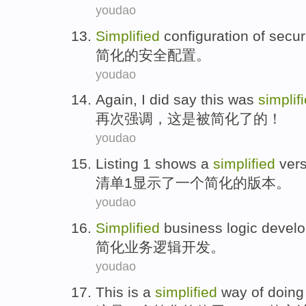
youdao
Simplified
configuration
of
secur
简化
的
安全
配置
。
youdao
Again
, I did say
this
was
simplif
再次强调
，
这
是被
简化了
的！
youdao
Listing
1
shows
a
simplified
ver
清单
1
显示了
一个
简化
的
版本
。
youdao
Simplified
business
logic
devel
简化
业务
逻辑
开发
。
youdao
This
is
a
simplified
way
of
doin