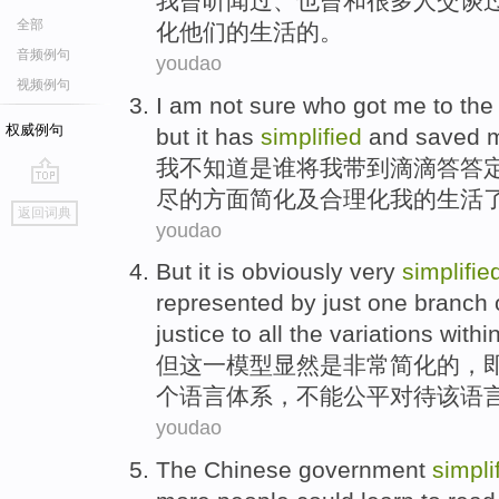
我
曾
听闻
过、也曾
和
很多
人
交谈
全部
化
他们
的
生活
的。
音频例句
youdao
视频例句
I
am
not
sure
who
got
me
to th
权威例句
but
it
has
simplified
and
saved
我
不
知道
是谁
将
我
带到
滴滴答答
尽
的
方面
简化
及
合理化
我
的
生活
go
返回词典
top
youdao
But
it
is
obviously
very
simplifie
represented
by just one
branch
justice
to
all
the
variations
withi
但
这
一
模型
显然
是
非常
简化
的，
个
语言
体系，
不能
公平
对待
该
语
youdao
T
he Chinese government
simpli