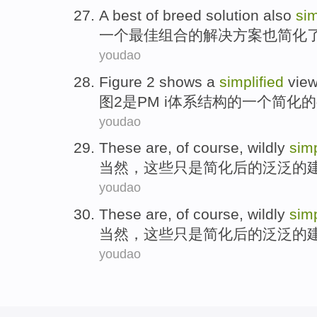
A
best
of
breed
solution
also
sim
一个
最佳
组合
的
解决方案
也
简化
youdao
Figure
2
shows
a
simplified
vie
图
2
是PM
i
体系结构
的
一个
简化
的
youdao
These
are,
of course
,
wildly
simp
当然
，
这些
只是简化后的
泛泛
的
youdao
These
are,
of course
,
wildly
simp
当然
，
这些
只是简化后的
泛泛
的
youdao