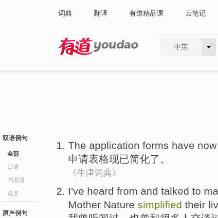
词典
翻译
有道精品课
云笔记
中英
有道 - 网易旗下搜索
双语例句
The application
forms
have now
全部
申请
表格
现已
简化了
。
口语
《牛津词典》
书面语
I
've
heard from
and
talked to
ma
论文
Mother Nature
simplified
their
li
原声例句