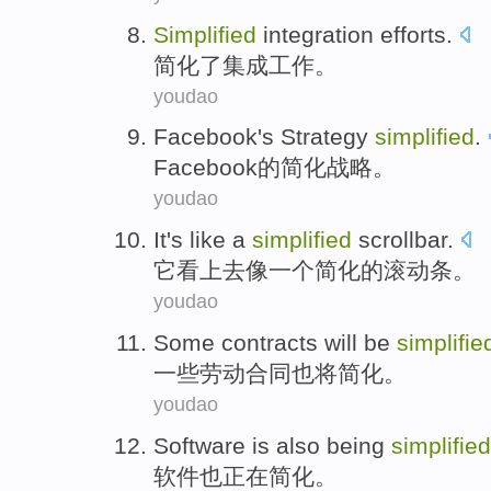
Simplified
integration
efforts
.
简化了
集成
工作
。
youdao
Facebook
's
Strategy
simplified
.
Facebook
的
简化
战略
。
youdao
It
's
like
a
simplified
scrollbar
.
它
看上去
像
一个
简化
的
滚动条
。
youdao
Some
contracts
will be
simplifie
一些
劳动合同
也
将
简化
。
youdao
Software
is also
being
simplified
软件
也
正在
简化
。