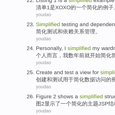
Listing
1
is
a
simplified
example
清单
1
是
XOXO
的
一个
简化
的
例子
youdao
Simplified
testing
and
dependen
简化
测试
和
依赖关系
管理
。
youdao
Personally
,
I
simplified
my
ward
个人而言
，
我
数
年前
就开始
简化
youdao
Create
and
test
a
view
for
simpli
创建
和
测试
用于
简化
数据
访问
的
youdao
Figure
2
shows
a
simplified
stru
图
2
显示了
一个
简化
的
主题
JSP
结
youdao