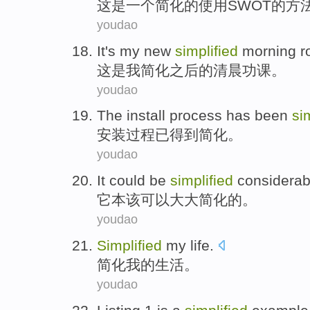
这
是
一个
简化
的
使用
SWOT
的
方
youdao
It
's
my
new
simplified
morning
r
这
是
我
简化
之后的
清晨
功课
。
youdao
The install
process
has
been
si
安装
过程
已
得到
简化
。
youdao
It
could
be
simplified
considerab
它
本该
可以大大简化的。
youdao
Simplified
my
life
.
简化
我
的
生活
。
youdao