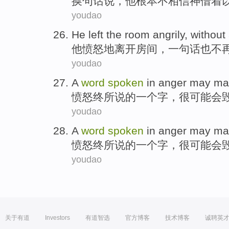
换
句
话说，
他
根本
不
相信
神
借
着
youdao
He
left
the room
angrily
, without
他
愤怒地
离开
房间
，
一句话
也
不
youdao
A
word
spoken
in
anger
may
ma
愤怒
终
所说
的
一个
字
，很
可能会
youdao
A
word
spoken
in
anger
may
ma
愤怒
终
所说
的
一个
字
，很
可能会
youdao
关于有道
Investors
有道智选
官方博客
技术博客
诚聘英