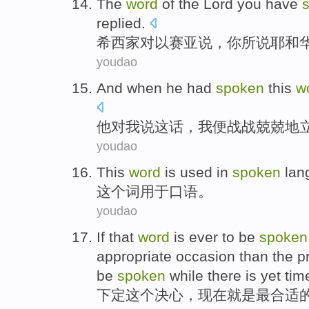
The
word
of
the
Lord
you
have
replied
.
希
西家
对
以
赛亚
说
，
你
所说
耶和
youdao
And when
he
had
spoken
this
w
他
对
我
说
这话，
我
便战战兢兢
地
youdao
This
word
is
used in
spoken
lan
这个
词
用于
口语
。
youdao
If
that
word
is
ever to be
spoken
appropriate
occasion
than
the
p
be
spoken
while
there
is yet
tim
下定
这个
决心，
现在
就是
最
合适