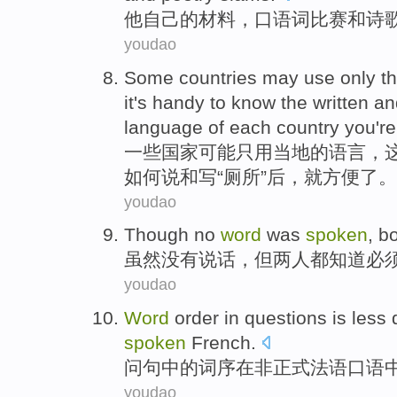
他
自己
的
材料
，
口语
词
比赛
和
诗
youdao
Some
countries
may
use only
t
it's
handy
to know
the
written
an
language
of
each
country
you
're
一些
国家
可能
只用
当地
的
语言
，
如何说和
写
“厕所”后，
就
方便
了
。
youdao
Though
no
word
was
spoken
,
bo
虽然
没有
说话
，
但两人都
知道
必
youdao
Word
order
in
questions
is
less
spoken
French
.
问句
中的
词序
在
非正式
法语
口语
youdao