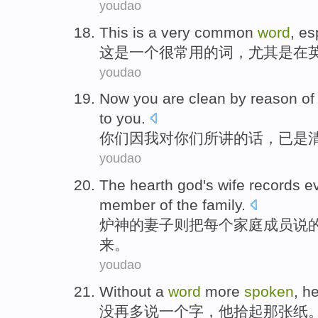
youdao
This
is
a
very
common
word
,
es
这
是
一个
很
常用
的
词
，
尤其是
在
youdao
Now
you
are
clean
by reason
of
to
you.
你们
因
我
对
你们
所讲
的话
，
已
是
youdao
The hearth
god
's
wife
records
e
member
of
the
family
.
炉
神
的
妻子
则把
每个
家庭
成员
说
来
。
youdao
Without
a
word
more
spoken
,
h
没
再多
说
一个
字
，
他
拾
起
那
张纸