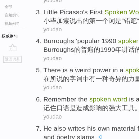
youdao
全部
Little
Picasso's
First
Spoken
Wo
音频例句
小
毕加索
说出
的
第一个
词
是“
铅笔
视频例句
youdao
权威例句
Burroughs '
popular
1990
spoke
Burroughs
的
普遍的
1990年
讲话
go
youdao
返回词典
top
There is
a
weird
power
in
a
spo
在
所说
的
字词
中
有
一种
奇异
的
力
youdao
Remember
the
spoken
word
is
记住
口语
是
造成影响
的强大
工具
youdao
He
also writes
his own
material
and
poetry
slams
.