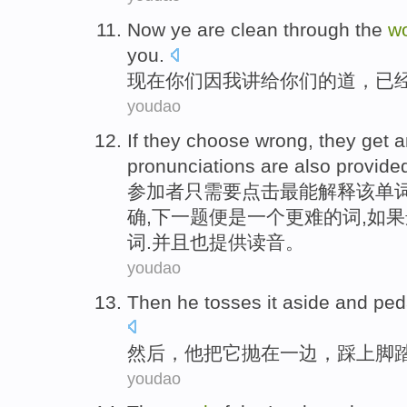
Now
ye
are
clean
through
the
w
you
.
现在
你们
因
我
讲
给
你们
的
道
，
已
youdao
If
they
choose
wrong
,
they
get
a
pronunciations
are also
provide
参加者只需要点击最
能解释
该
单
确
,下
一
题便是一个更难的词,如果
词.
并且
也提供读音。
youdao
Then
he
tosses
it
aside
and
ped
然后，
他
把
它
抛在一边
，
踩上脚
youdao