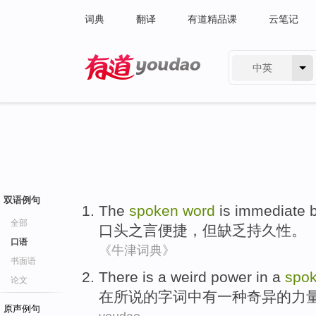
词典
翻译
有道精品课
云笔记
中英
有道 - 网易旗下搜索
双语例句
The
spoken
word
is immediate
全部
口头
之
言
便捷，
但
缺乏
持久性
。
口语
《牛津词典》
书面语
There is
a
weird
power
in
a
spo
论文
在
所说
的字词
中
有
一种
奇异
的
力
原声例句