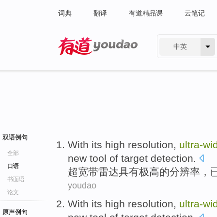
词典
翻译
有道精品课
云笔记
中英
有道 - 网易旗下搜索
双语例句
With
its
high
resolution
,
ultra-w
全部
new
tool
of
target
detection
.
口语
超
宽带
雷达
具有
极高的
分辨率
，
书面语
youdao
论文
With
its
high
resolution
,
ultra-w
原声例句