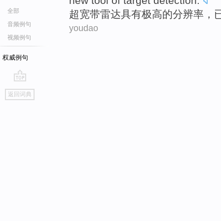
new
tool
of
target
detection
.
全部
超
宽带
雷达
具有
极高的
分辨率
，
音频例句
youdao
视频例句
权威例句
go
返回词典
top