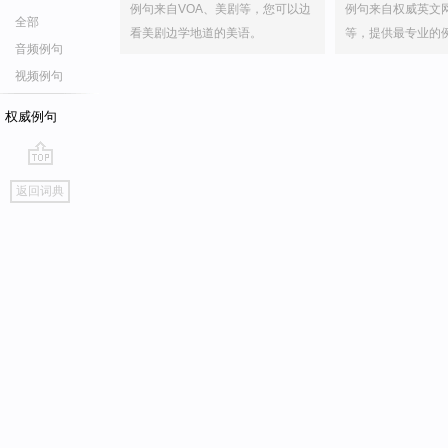
例句来自VOA、美剧等，您可以边
例句来自权威英文
全部
看美剧边学地道的美语。
等，提供最专业的
音频例句
视频例句
权威例句
go
返回词典
top