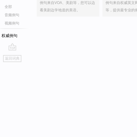
例句来自VOA、美剧等，您可以边
例句来自权威英文
全部
看美剧边学地道的美语。
等，提供最专业的
音频例句
视频例句
权威例句
go
返回词典
top