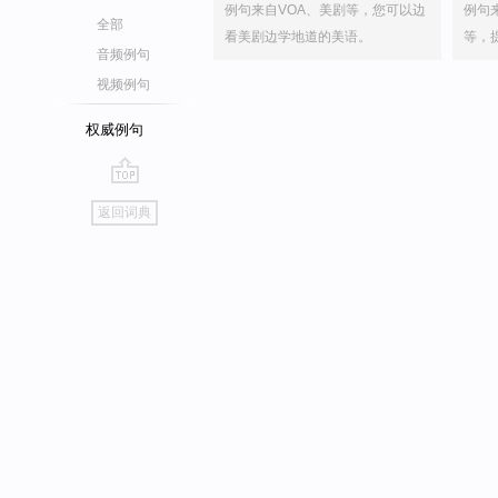
例句来自VOA、美剧等，您可以边
例句
全部
看美剧边学地道的美语。
等，
音频例句
视频例句
权威例句
go
返回词典
top