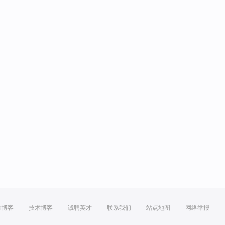
方博客
技术博客
诚聘英才
联系我们
站点地图
网络举报