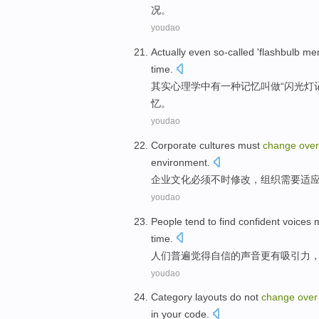
况
。
youdao
Actually even
so-called '
flashbulb
me
time
.
其实
心理学中有一种
记忆
叫做“
闪光灯
忆。
youdao
Corporate
cultures
must
change
over
environment
.
企业
文化
必须
不时
修改
，
组织
需要
适
youdao
People
tend
to
find
confident
voices
time.
人们
普遍
觉得
自信
的
声音
更
有吸引力
youdao
Category
layouts
do not
change
over
in
your
code
.