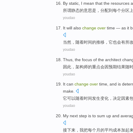
By static
,
I mean
that
the
resources
a
所谓
静态的
意思
是，
分配
到
每个
分区
youdao
It
will
also
change
over
time
— as
it
b
当然，
随着
时间
的推移，
它
也
会
有所
youdao
Thus
,
the focus
of the
architect
chan
因此
，
架构师
的
重点
会
因预期
结果
随
youdao
It
can
change
over
time
, and is
deter
make
.
它
可以
随着
时间
发生变化
，
决定
因素
youdao
My
next step
is
to sum
up
and
avera
接下来
，
我
把
每个
月
的
平均
成本
加
起