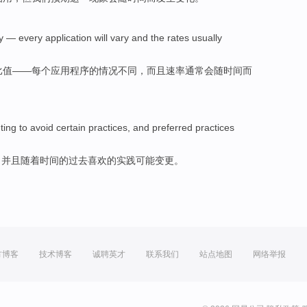
y
—
every
application
will
vary
and
the
rates
usually
比值——
每个
应用
程序的情况
不同
，
而且
速率
通常
会随时间而
ting to
avoid
certain
practices
,
and
preferred
practices
，
并且
随着
时间
的
过去喜欢
的实践可能
变更
。
方博客
技术博客
诚聘英才
联系我们
站点地图
网络举报