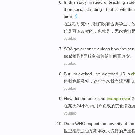
In
this
study
,
instead
of
teaching
stud
their
social
standing
—
that
is
,
whethe
time
.
在
这项
研究
中，
我们
没有
告诉
学生
，
位
是可以改变的，也就是，
无论
他们
youdao
SOA
governance
guides
how
the
ser
soa
治理
指导
服务
如何
随
时间
而改变
。
youdao
But
I
'm excited
.
I
've
watched
URLs
c
但
我
也
很
激动，
这些
年来我
有
观察到
U
youdao
How did
the user
load
change
over
2
在
某
天
24
小时内
用户
负载
的
变化情况
youdao
Does WHO
expect
the
severity
of
the
世
卫组织是否
预期
本次
大流行
的
严重