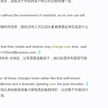
而改变
，这
取决于
对
你
的
客户
和
公司
目标
吃
哪
一套。
or without the involvement
of
mankind
,
so
no
one
can tell
会
随
时间
演变，
因此
没有
人
可以说
出
夏威夷
看起来
应该
是什么
 that
their
needs
and
desires
may
change
over
time
,
said
h FitSmallBusiness.com.
师
朱莉
·古纳
说
，
父母
需要
提醒
孩子，
他们的
需求
和
愿望
可能
or
all
these
changes
looks rather
like
that well-known
llennia
and a
dramatic upswing
over
the
past
decades
.
呈现出来
的
曲线
很
像
大家
熟悉的
曲棍球
杆
：以往
数千
年
都
没什
猛涨
。