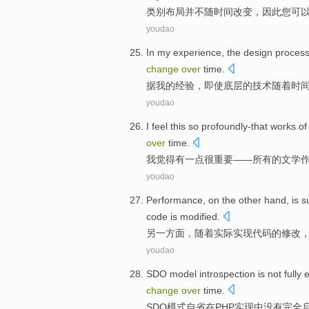
类别
布局
并不
随
时间
改变
，
因此
您
可
youdao
In
my
experience
,
the
design
proces
change
over
time
.
据
我
的
经验
，
即使
底层
的
技术
随着
时
youdao
I
feel
this
so profoundly-that
works
of
over
time
.
我
觉得
有
一点
很
重要——所有
的
文学
youdao
Performance
, on the
other
hand, is s
code
is
modified
.
另一方面
，随着
实际
实现
代码
的
修改
youdao
SDO
model
introspection
is not
fully
change
over
time
.
SDO
模式
自省
在
PHP
实现
中
没有
完全