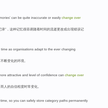
mories
' can be quite
inaccurate
or
easily
change
over
记录”，这种记忆
很容易
随着
时间
的流逝
更改
或
出现
错误
记
time as
organisations
adapt to
the
ever changing
应
不断
变化的环境。
more
attractive
and
level
of
confidence
can
change
over
，而人的
自信
程度
时常
变化
。
time
,
so
you
can
safely
store
category
paths
permanently