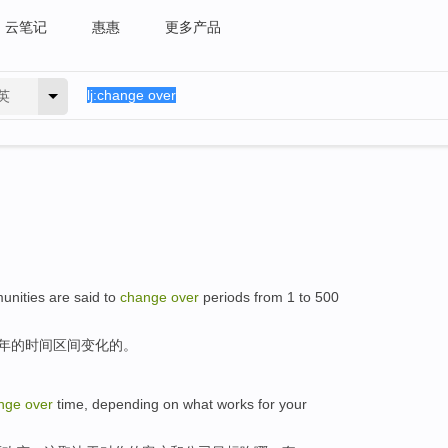
云笔记
惠惠
更多产品
英
unities
are said to
change
over
periods
from
1
to 500
年
的
时间
区间
变化
的。
nge
over
time
,
depending on
what
works
for
your