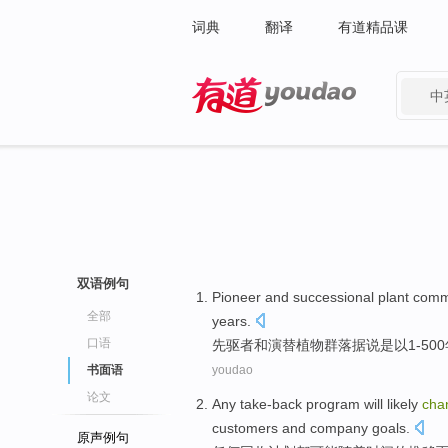
词典
翻译
有道精品课
中
有道 - 网易旗下搜索
双语例句
Pioneer
and
successional
plant
comm
全部
years
.
口语
先驱者
和
演替
植物
群落
据说
是以
1
-500
书面语
youdao
论文
Any
take-back
program
will
likely
cha
customers
and
company
goals
.
原声例句