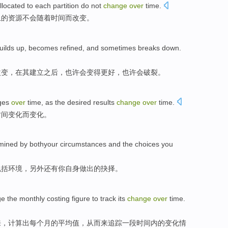
llocated
to
each
partition
do not
change
over
time
.
上
的
资源
不会
随着时间而
改变
。
uilds up
,
becomes
refined
, and sometimes
breaks down
.
改变
，在
其
建立
之后，也许
会变得
更好
，也许会
破裂
。
ges
over
time
, as the
desired
results
change
over
time
.
时间
变化
而变化。
mined
by bothyour
circumstances
and the
choices
you
包括
环境
，另外还有
你
自身
做出
的
抉择
。
ge
the
monthly
costing
figure
to
track its
change
over
time
.
来
，计算出每个月的平均值，从而
来
追踪
一段时间内的
变化情