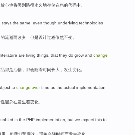
以
放心地
将类别
路径
永久地
存储
在
您
的
代码中
。
s
stays
the same,
even though
underlying
technologies
间
的流逝
而改变
，但是
设计
过程
依然不变
。
literature
are
living
things, that they do
grow
and
change
作品
都是
活物
，都会
随着
时间
长大
，
发生变化
。
ubject to
change
over
time as the
actual
implementation
，
性能
总在发生着
变化
。
enabled
in
the
PHP
implementation
,
but
we
expect
this
to
启用
，
但
我们
预期
这
一现象
会
随
时间而发生变化。