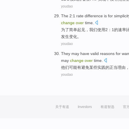
youdao
The 2:1
rate
difference is
for
simplicit
change
over
time
.
为了
简单起见
，我们使用2：1的
速率
发生变化
。
youdao
They
may
have
valid
reasons for wan
may
change
over
time
.
他们
可能
有
避免
某些
实践
的
正当
理由
youdao
关于有道
Investors
有道智选
官