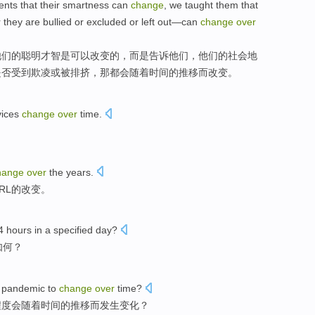
ents
that
their
smartness
can
change
,
we
taught
them that
r
they
are
bullied
or
excluded or left out—can
change
over
他们
的
聪明才智
是
可以
改变
的，
而是
告诉
他们
，他们的
社会
地
是否
受到欺凌
或
被排挤，
那
都会
随着
时间
的推移而改变。
vices
change
over
time
.
hange
over
the
years
.
RL
的
改变
。
4
hours
in
a specified
day
?
如何
？
 pandemic
to
change
over
time
?
程度
会随着时间的推移而
发生变化
？