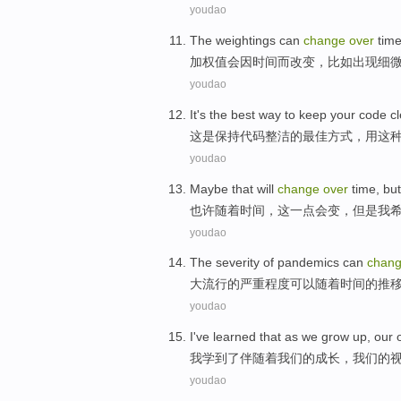
youdao
The weightings
can
change
over
tim
加权
值
会
因
时间
而
改变
，
比如
出现细
youdao
It
's
the
best
way
to
keep
your code
c
这
是
保持
代码
整洁
的
最佳
方式
，用
这
youdao
Maybe
that
will
change
over
time
,
but
也许
随着
时间
，
这
一点
会
变
，
但是
我
youdao
The
severity
of
pandemics
can
chan
大
流行
的
严重程度
可以
随着
时间
的推
youdao
I
've learned
that
as
we
grow up
,
our
我
学
到了
伴随着
我们
的
成长
，
我们
的
youdao