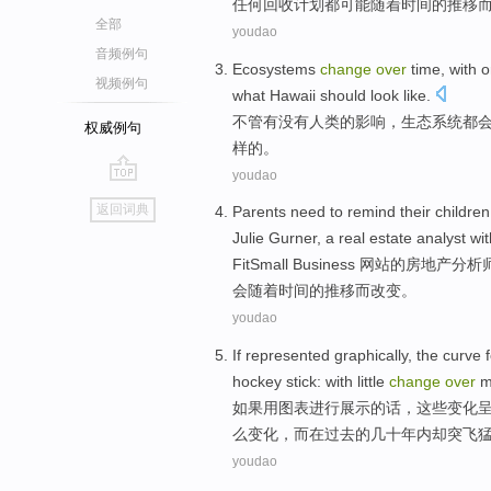
任何
回收
计划
都
可能
随着
时间
的推移
全部
youdao
音频例句
Ecosystems
change
over
time
, with 
视频例句
what
Hawaii
should
look
like.
不管有没有
人类
的
影响
，生态系统都
权威例句
样
的。
youdao
go
返回词典
Parents
need to
remind
their
children
top
Julie
Gurner
, a
real estate
analyst
wit
Fit
Small
Business 网站的
房地产
分析
会
随着
时间
的推移
而改变
。
youdao
If
represented graphically
,
the
curve
f
hockey
stick
:
with little
change
over
mi
如果
用
图表进行展示的话，
这些
变化
么
变化
，而在过去的几十年内却突飞
youdao