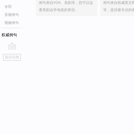
例句来自VOA、美剧等，您可以边
例句来自权威英文
全部
看美剧边学地道的美语。
等，提供最专业的
音频例句
视频例句
权威例句
go
返回词典
top